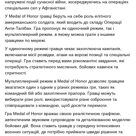
напружені події сучасної війни, зосереджуючись на операціях
спеціальних сил у Афганістані.
У Medal of Honor гравці беруть на себе роль елітного
американського солдата, який входить до складу Операції
Анти-Талібан. Гра пропонує як одиночний режим, так і
мультиплеерний режим, в якому можна грати з іншими
гравцями по мережі.
У одиночному режимі гравця чекає захоплююча кампанія,
включаючи місії розвідки, атаки на ворожі позиції та спеціальні
операції. Гра ставить перед вами різноманітні завдання, які
потребують стратегічного мислення, бойових навичок та
спритності.
Мультиплеерний режим в Medal of Honor дозволяє гравцям
змагатися один з одним у різних режимах гри, таких як
командний бій або захоплення прапора. Гравці можуть
вибирати різні ролі, використовувати різне озброєння та
співпрацювати з командою, щоб досягти перемоги.
Гра Medal of Honor вражає своєю реалістичною графікою,
автентичним звуковим супроводом та деталізованою моделлю
бойових дій. Вона ставить гравців у середину інтенсивних
воєнних ситуацій, де потрібно приймати швидкі рішення та