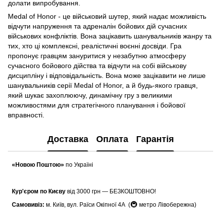
долати випробування.
Medal of Honor - це військовий шутер, який надає можливість
відчути напруження та адреналін бойових дій сучасних
військових конфліктів. Вона зацікавить шанувальників жанру та
тих, хто ці комплексні, реалістичні воєнні досвіди. Гра
пропонує гравцям зануритися у незабутню атмосферу
сучасного бойового дійства та відчути на собі військову
дисципліну і відповідальність. Вона може зацікавити не лише
шанувальників серії Medal of Honor, а й будь-якого гравця,
який шукає захоплюючу, динамічну гру з великими
можливостями для стратегічного планування і бойової
вправності.
Доставка
Оплата
Гарантія
«Новою Поштою»
по Україні
Кур'єром по Києву
від 3000 грн — БЕЗКОШТОВНО!
🚇
Самовивіз:
м. Київ, вул. Раїси Окіпної 4А (
метро Лівобережна)