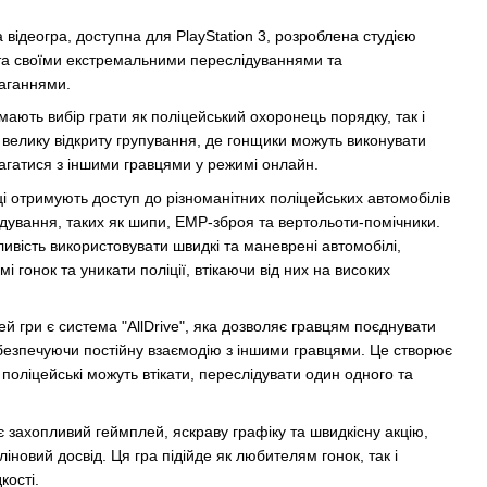
а відеогра, доступна для PlayStation 3, розроблена студією
та своїми екстремальними переслідуваннями та
аганнями.
 мають вибір грати як поліцейський охоронець порядку, так і
велику відкриту групування, де гонщики можуть виконувати
 змагатися з іншими гравцями у режимі онлайн.
ці отримують доступ до різноманітних поліцейських автомобілів
ідування, таких як шипи, EMP-зброя та вертольоти-помічники.
вість використовувати швидкі та маневрені автомобілі,
і гонок та уникати поліції, втікаючи від них на високих
й гри є система "AllDrive", яка дозволяє гравцям поєднувати
езпечуючи постійну взаємодію з іншими гравцями. Це створює
 поліцейські можуть втікати, переслідувати один одного та
є захопливий геймплей, яскраву графіку та швидкісну акцію,
новий досвід. Ця гра підійде як любителям гонок, так і
ості.