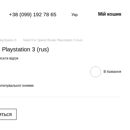
+38 (099) 192 78 65
Мій кошик
Укр
layStation 3
Need For Speed Rivals Playstation 3 (rus)
Playstation 3 (rus)
сати відгук
В бажання
опичувальної знижки
иться