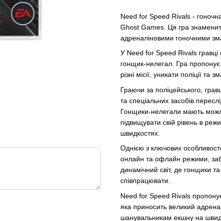
Need for Speed Rivals - гоночн
Ghost Games. Ця гра знамени
адреналіновими гоночними зм
У Need for Speed Rivals гравці
гонщик-нелегал. Гра пропонує 
різні місії, уникати поліції та
Граючи за поліцейського, грав
та спеціальних засобів пересл
Гонщики-нелегали мають можли
підвищувати свій рівень в режим
швидкостях.
Однією з ключових особливосте
онлайн та офлайн режими, заб
динамічний світ, де гонщики та
співпрацювати.
Need for Speed Rivals пропону
яка приносить великий адреналі
шанувальникам екшну на швидк