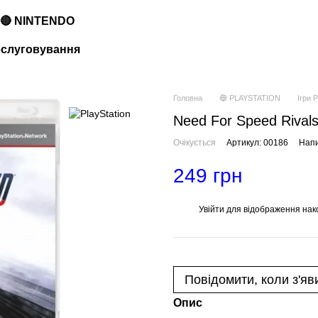
🔴 NINTENDO
обслуговування
Головна
🔵 PLAYSTATION
Ігри P
Need For Speed Rivals 
Очікується
Артикул: 00186
Напи
249 грн
Увійти
для відображення нак
%
Повідомити, коли з'яв
Опис