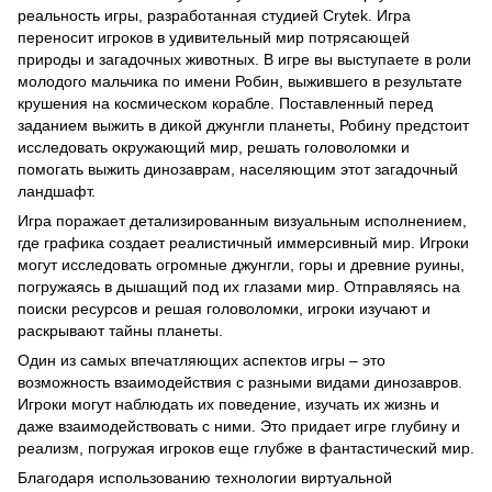
реальность игры, разработанная студией Crytek. Игра
переносит игроков в удивительный мир потрясающей
природы и загадочных животных. В игре вы выступаете в роли
молодого мальчика по имени Робин, выжившего в результате
крушения на космическом корабле. Поставленный перед
заданием выжить в дикой джунгли планеты, Робину предстоит
исследовать окружающий мир, решать головоломки и
помогать выжить динозаврам, населяющим этот загадочный
ландшафт.
Игра поражает детализированным визуальным исполнением,
где графика создает реалистичный иммерсивный мир. Игроки
могут исследовать огромные джунгли, горы и древние руины,
погружаясь в дышащий под их глазами мир. Отправляясь на
поиски ресурсов и решая головоломки, игроки изучают и
раскрывают тайны планеты.
Один из самых впечатляющих аспектов игры – это
возможность взаимодействия с разными видами динозавров.
Игроки могут наблюдать их поведение, изучать их жизнь и
даже взаимодействовать с ними. Это придает игре глубину и
реализм, погружая игроков еще глубже в фантастический мир.
Благодаря использованию технологии виртуальной