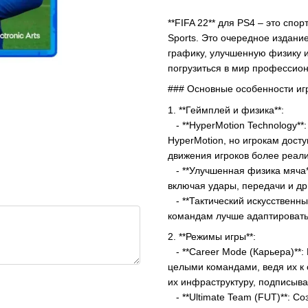
**FIFA 22** для PS4 – это сп
Sports. Это очередное издани
графику, улучшенную физику 
погрузиться в мир профессио
### Основные особенности иг
1. **Геймплей и физика**:
- **HyperMotion Technology**
HyperMotion, но игрокам дост
движения игроков более реал
- **Улучшенная физика мяча*
включая удары, передачи и др
- **Тактический искусственны
командам лучше адаптировать
2. **Режимы игры**:
- **Career Mode (Карьера)**:
целыми командами, ведя их к 
их инфраструктуру, подписыва
- **Ultimate Team (FUT)**: Со