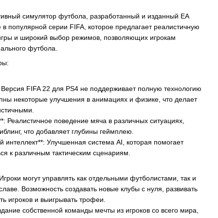
ортивный симулятор футбола, разработанный и изданный EA
е в популярной серии FIFA, которое предлагает реалистичную
игры и широкий выбор режимов, позволяющих игрокам
нального футбола.
ры:
: Версия FIFA 22 для PS4 не поддерживает полную технологию
упны некоторые улучшения в анимациях и физике, что делает
истичными.
*: Реалистичное поведение мяча в различных ситуациях,
иблинг, что добавляет глубины геймплею.
й интеллект**: Улучшенная система AI, которая помогает
ся к различным тактическим сценариям.
 Игроки могут управлять как отдельными футболистами, так и
славе. Возможность создавать новые клубы с нуля, развивать
ть игроков и выигрывать трофеи.
здание собственной команды мечты из игроков со всего мира,