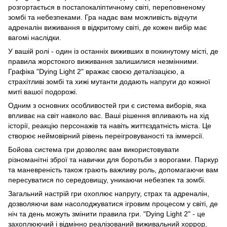
розгортається в постапокаліптичному світі, переповненому
зомбі та небезпеками. Гра надає вам можливість відчути
адреналін виживання в відкритому світі, де кожен вибір має
вагомі наслідки.
У вашій ролі - один із останніх виживших в покинутому місті, де
правила жорстокого виживання залишилися незмінними.
Графіка "Dying Light 2" вражає своєю деталізацією, а
страхітливі зомбі та хижі мутанти додають напруги до кожної
миті вашої подорожі.
Одним з основних особливостей гри є система виборів, яка
впливає на світ навколо вас. Ваші рішення впливають на хід
історії, реакцію персонажів та навіть життєздатність міста. Це
створює неймовірний рівень переігровуваності та іммерсії.
Бойова система гри дозволяє вам використовувати
різноманітні зброї та навички для боротьби з ворогами. Паркур
та маневреність також грають важливу роль, допомагаючи вам
пересуватися по середовищу, уникаючи небезпек та зомбі.
Загальний настрій гри охоплює напругу, страх та адреналін,
дозволяючи вам насолоджуватися ігровим процесом у світі, де
ніч та день можуть змінити правила гри. "Dying Light 2" - це
захоплюючий і відмінно реалізований виживальний хоррор,