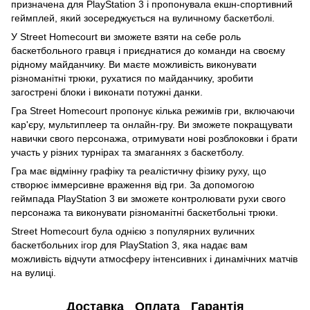
призначена для PlayStation 3 і пропонувала екшн-спортивний
геймплей, який зосереджується на вуличному баскетболі.
У Street Homecourt ви зможете взяти на себе роль
баскетбольного гравця і приєднатися до команди на своєму
рідному майданчику. Ви маєте можливість виконувати
різноманітні трюки, рухатися по майданчику, зробити
загострені блоки і виконати потужні данки.
Гра Street Homecourt пропонує кілька режимів гри, включаючи
кар'єру, мультиплеер та онлайн-гру. Ви зможете покращувати
навички свого персонажа, отримувати нові розблоковки і брати
участь у різних турнірах та змаганнях з баскетболу.
Гра має відмінну графіку та реалістичну фізику руху, що
створює іммерсивне враження від гри. За допомогою
геймпада PlayStation 3 ви зможете контролювати рухи свого
персонажа та виконувати різноманітні баскетбольні трюки.
Street Homecourt була однією з популярних вуличних
баскетбольних ігор для PlayStation 3, яка надає вам
можливість відчути атмосферу інтенсивних і динамічних матчів
на вулиці.
Доставка
Оплата
Гарантія