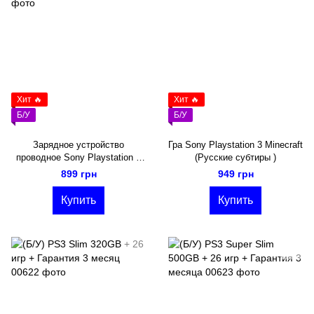
Хит 🔥
Хит 🔥
Б/У
Б/У
Зарядное устройство
Гра Sony Playstation 3 Minecraft
проводное Sony Playstation 5
(Русские субтиры )
Dualsense White Б/У
899 грн
949 грн
Купить
Купить