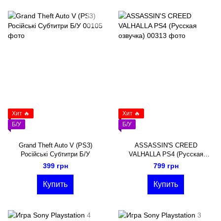
Хит 🔥
Хит 🔥
Б/У
Б/У
Grand Theft Auto V (PS3)
ASSASSIN'S CREED
Російські Субтитри Б/У
VALHALLA PS4 (Русская
озвучка)
399 грн
799 грн
Купить
Купить