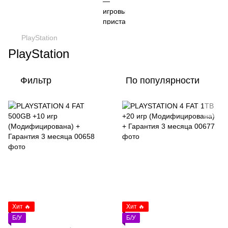
PlayStation
PlayStation
Фильтр
По популярности
Хит 🔥
Хит 🔥
Б/У
Б/У