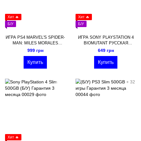
Хит 🔥
Хит 🔥
Б/У
Б/У
ИГРА PS4 MARVEL'S SPIDER-
ИГРА SONY PLAYSTATION 4
MAN: MILES MORALES
BIOMUTANT РУССКАЯ
(Русская озвучка)
ОЗВУЧКА
999 грн
649 грн
Купить
Купить
Хит 🔥