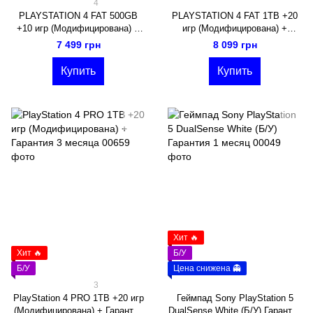
4
PLAYSTATION 4 FAT 500GB
PLAYSTATION 4 FAT 1TB +20
+10 игр (Модифицирована) +
игр (Модифицирована) +
Гарантия 3 месяца
Гарантия 3 месяца
7 499 грн
8 099 грн
Купить
Купить
Хит 🔥
Хит 🔥
Б/У
Б/У
Цена снижена 👻
3
PlayStation 4 PRO 1TB +20 игр
Геймпад Sony PlayStation 5
(Модифицирована) + Гарантия
DualSense White (Б/У) Гарантия