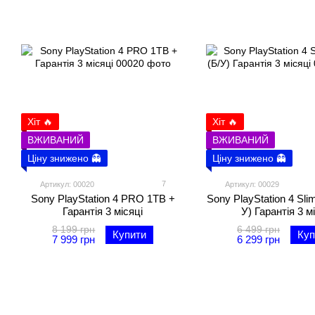
Хіт 🔥
Хіт 🔥
ВЖИВАНИЙ
ВЖИВАНИЙ
Ціну знижено 👻
Ціну знижено 👻
7
Артикул: 00020
Артикул: 00029
Sony PlayStation 4 PRO 1TB +
Sony PlayStation 4 Sli
Гарантія 3 місяці
У) Гарантія 3 м
8 199 грн
6 499 грн
Купити
Куп
7 999 грн
6 299 грн