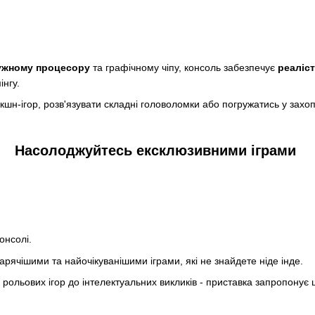
ужному процесору
та графічному чіпу, консоль забезпечує
реаліст
нгу.
екшн-ігор, розв'язувати складні головоломки або погружатись у захо
Насолоджуйтесь ексклюзивними іграми
консолі.
ячішими та найочікуванішими іграми, які не знайдете ніде інде.
 рольових ігор до інтелектуальних викликів - приставка запропонує