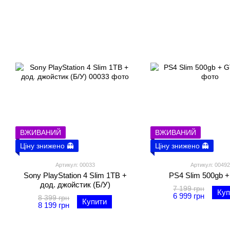
ВЖИВАНИЙ
ВЖИВАНИЙ
Ціну знижено 👻
Ціну знижено 👻
Артикул: 00033
Артикул: 00492
Sony PlayStation 4 Slim 1TB +
PS4 Slim 500gb 
дод. джойстик (Б/У)
7 199 грн
Куп
6 999 грн
8 399 грн
Купити
8 199 грн