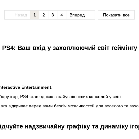
Назад
1
2
3
4
Вперед
Показати все
PS4: Ваш вхід у захоплюючий світ геймінгу
nteractive Entertainment
.
у ігор, PS4 став однією з найуспішніших консолей у світі.
авка відкриває перед вами безліч можливостей для веселого та зах
ідчуйте надзвичайну графіку та динаміку іг