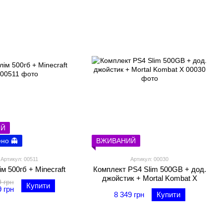
ИЙ
ено 👻
ВЖИВАНИЙ
Артикул: 00511
Артикул: 00030
м 500гб + Minecraft
Комплект PS4 Slim 500GB + дод.
джойстик + Mortal Kombat X
9 грн
Купити
9 грн
8 349 грн
Купити