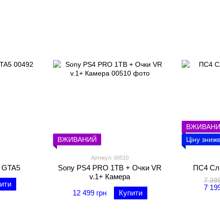
ВЖИВАН
ВЖИВАНИЙ
Ціну зниж
Артикул: 00510
+ GTA5
Sony PS4 PRO 1TB + Очки VR
ПС4 Слі
v.1+ Камера
7 39
ити
7 19
12 499 грн
Купити