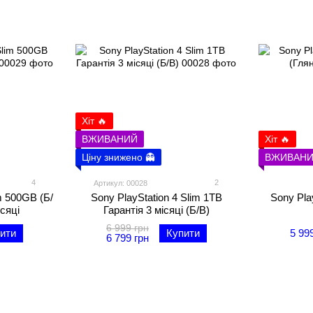
Хіт 🔥
ВЖИВАНИЙ
Хіт 🔥
Ціну знижено 👻
ВЖИВАН
4
2
Артикул: 00028
m 500GB (Б/
Sony PlayStation 4 Slim 1TB
Sony Pla
ісяці
Гарантія 3 місяці (Б/В)
6 999 грн
ити
Купити
5 99
6 799 грн