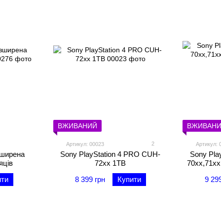
ВЖИВАНИЙ
ВЖИВАН
2
Артикул: 00023
Артикул: 
зширена
Sony PlayStation 4 PRO CUH-
Sony Pla
яців
72xx 1TB
70xx,71xx
ити
8 399 грн
Купити
9 29