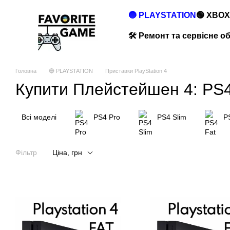
Перейти до основного контенту
🔵 PLAYSTATION
🟢 XBOX
🛠️ Ремонт та сервісне 
Головна
🔵 PLAYSTATION
Приставки PlayStation 4
Купити Плейстейшен 4: PS4
Всі моделі
PS4 Pro
PS4 Slim
P
Фільтр
Ціна, грн