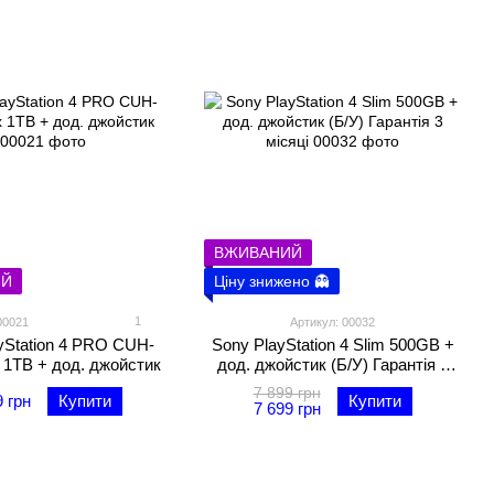
ВЖИВАНИЙ
ИЙ
Ціну знижено 👻
1
00021
Артикул: 00032
yStation 4 PRO CUH-
Sony PlayStation 4 Slim 500GB +
 1TB + дод. джойстик
дод. джойстик (Б/У) Гарантія 3
місяці
7 899 грн
9 грн
Купити
Купити
7 699 грн