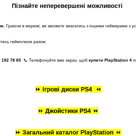
Пізнайте неперевершені можливості
ми
. Граючи в мережі, ви зможете змагатись з іншими геймерами з ус
уйтесь геймплеєм разом.
) 192 78 65
📞 Телефонуйте вже зараз, щоб
купити PlayStation 4
по
⏩
Ігрові диски PS4
⏪
⏩
Джойстики PS4
⏪
⏩
Загальний каталог PlayStation
⏪