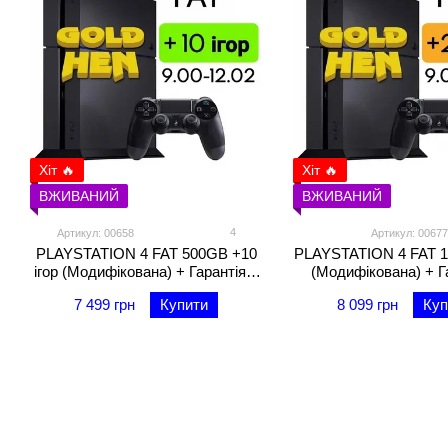
Хіт 🔥
Хіт 🔥
ВЖИВАНИЙ
ВЖИВАНИЙ
4
Артикул: 00658
Артикул: 00677
PLAYSTATION 4 FAT 500GB +10
PLAYSTATION 4 FAT 1T
ігор (Модифікована) + Гарантія 3
(Модифікована) + Г
місяці
місяці
7 499 грн
Купити
8 099 грн
Куп