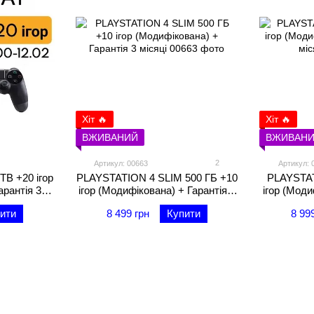
Хіт 🔥
Хіт 🔥
ВЖИВАНИЙ
ВЖИВАН
2
Артикул: 00663
Артикул: 
B +20 ігор
PLAYSTATION 4 SLIM 500 ГБ +10
PLAYSTAT
арантія 3
ігор (Модифікована) + Гарантія 3
ігор (Моди
місяці
ити
8 499 грн
Купити
8 99