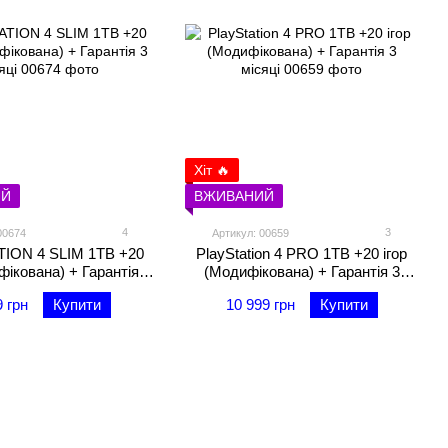
Хіт 🔥
ИЙ
ВЖИВАНИЙ
4
3
00674
Артикул: 00659
ION 4 SLIM 1TB +20
PlayStation 4 PRO 1TB +20 ігор
фікована) + Гарантія 3
(Модифікована) + Гарантія 3
місяці
місяці
9 грн
Купити
10 999 грн
Купити