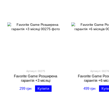
Артикул: 00275
Артикул: 00276
Favorite Game Розширена
Favorite Game Ро
гарантія +3 місяці
гарантія +6 міс
299 грн
Купити
499 грн
Куп