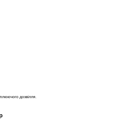
оплюючого дозвілля.
ор