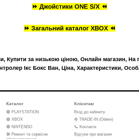
⏩ Джойстики ONE S/X ⏪
⏩ Загальний каталог XBOX ⏪
ти, Купити за низькою ціною, Онлайн магазин, На 
нтролер Ікс Бокс Ван, Ціна, Характеристики, Особл
Каталог
Клієнтам
🔵 PLAYSTATION
Вхід до кабінету
🟢 XBOX
♻️ TRADE-IN (Обмін)
🔴 NINTENDO
📞 Контакти
🛠️ Ремонт та сервісне
Відгуки про магазин