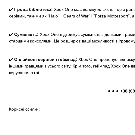
✔️
Ігрова бібліотека:
Xbox One має велику кількість ігор з рі
серіями, такими як "Halo", "Gears of War" і "Forza Motorsport
✔️
Сумісність:
Xbox One підтримує сумісність з деякими іграми 
старшими консолями. Це розширює ваші можливості в ігровому с
✔️
Онлайнові сервіси і геймпад:
Xbox One пропонує підписку 
іншими гравцями з усього світу. Крім того, геймпад Xbox One в
керування в грі.
⏩⏩⏩
+38 (09
Корисні ссилки: