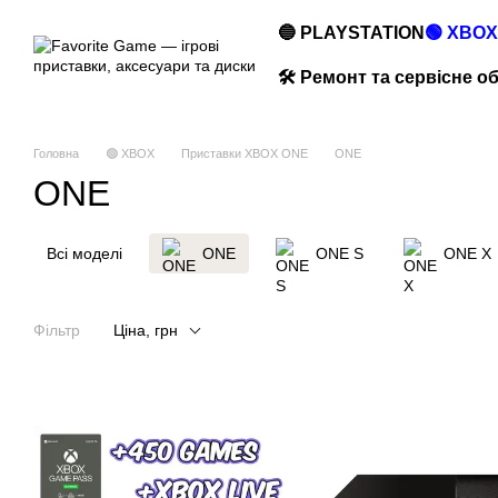
Перейти до основного контенту
🔵 PLAYSTATION
🟢 XBOX
🛠️ Ремонт та сервісне 
Головна
🟢 XBOX
Приставки XBOX ONE
ONE
ONE
Всі моделі
ONE
ONE S
ONE X
Фільтр
Ціна, грн