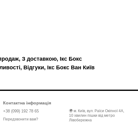
продаж, З доставкою, Ікс Бокс
ивості, Відгуки, Ікс Бокс Ван Київ
Контактна інформація
+38 (099) 192 78 65
🌍 м. Київ, вул. Раїси Окіпної 4А,
10 хвилин пішки від метро
Передзвонити вам?
Лівобережна