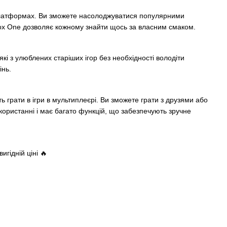
их платформах. Ви зможете насолоджуватися популярними
 Xbox One дозволяє кожному знайти щось за власним смаком.
кі з улюблених старіших ігор без необхідності володіти
інь.
 грати в ігри в мультиплеєрі. Ви зможете грати з друзями або
икористанні і має багато функцій, що забезпечують зручне
игідній ціні 🔥