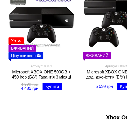
Хіт 🔥
ВЖИВАНИЙ
Ціну знижено 👻
ВЖИВАНИЙ
Артикул: 00071
Артикул: 00073
Microsoft XBOX ONE 500GB +
Microsoft XBOX ON
450 ігор (Б/У) Гарантія 3 місяці
дод. джойстик (Б/У) 
місяці
4 999 грн
Купити
5 999 грн
Куп
4 499 грн
Xbox O