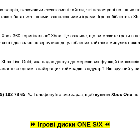
зних жанрів, включаючи ексклюзивні тайтли, які недоступні на інш
", а також багатьма іншими захоплюючими іграми. Ігрова бібліотека
Xbox 360 і оригінальної Xbox. Це означає, що ви можете грати в дея
віті і дозволяє повернутися до улюблених тайтлів з минулих покол
Xbox Live Gold, яка надає доступ до мережевих функцій і можливість
важається одним з найкращих геймпадів в індустрії. Він зручний у в
9) 192 78 65
📞 Телефонуйте вже зараз, щоб
купити Xbox One
по в
⏩ Ігрові диски ONE S/X ⏪