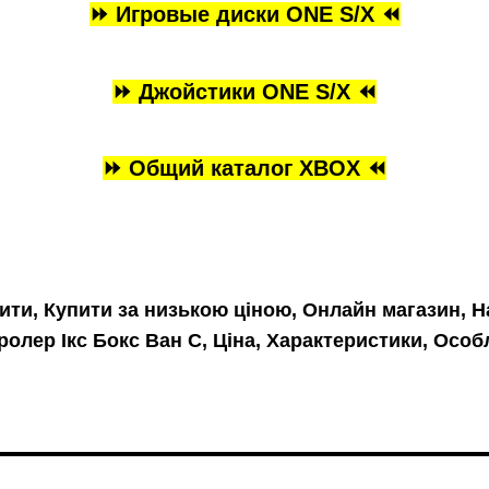
⏩ Игровые диски ONE S/X ⏪
⏩ Джойстики ONE S/X ⏪
⏩ Общий каталог XBOX ⏪
пити, Купити за низькою ціною, Онлайн магазин, Н
ролер Ікс Бокс Ван C, Ціна, Характеристики, Особл