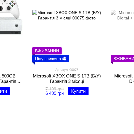
ВЖИВАНИЙ
Ціну знижено 👻
ВЖИВАН
Артикул: 00075
E 500GB +
Microsoft XBOX ONE S 1TB (Б/У)
Microsof
Гарантія 3
Гарантія 3 місяці
Di
7 199 грн
ити
Купити
6 499 грн