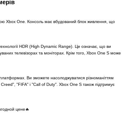
мерів
ьною Xbox One. Консоль має вбудований блок живлення, що
 технології HDR (High Dynamic Range). Це означає, що ви
ваних телевізорах та моніторах. Крім того, Xbox One S може
ших платформах. Ви зможете насолоджуватися різноманіттям
Creed", "FIFA" і "Call of Duty". Xbox One S також підтримує
годной цене🔥