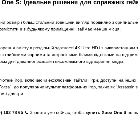
 One S: Ідеальне рішення для справжніх гей
ий розмір і більш стильний зовнішній вигляд порівняно з оригінал
змістити її в будь-якому приміщенні і займає менше місця.
ворення вмісту в роздільній здатності 4K Ultra HD і з використанням
 глибокими чорними та яскравішими білими відтінками на підтриму
єм для диванної розваги і високоякісного відтворення медіа.
бліотеки ігор, включаючи ексклюзивні тайтли і ігри, доступні на ін
 "Forza", до популярних мультиплатформних ігор, таких як "Assassin's 
сті для гри.
) 192 78 65
📞 Звоните уже сейчас, чтобы
купить Xbox One S
по вы