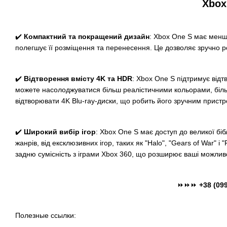
Xbox
✔️
Компактний та покращений дизайн
: Xbox One S має менш
полегшує її розміщення та перенесення. Це дозволяє зручно ро
✔️
Відтворення вмісту 4K та HDR
: Xbox One S підтримує відт
можете насолоджуватися більш реалістичними кольорами, більш
відтворювати 4K Blu-ray-диски, що робить його зручним пристро
✔️
Широкий вибір ігор
: Xbox One S має доступ до великої бі
жанрів, від ексклюзивних ігор, таких як "Halo", "Gears of War" і
задню сумісність з іграми Xbox 360, що розширює ваші можливо
⏩⏩⏩
+38 (099
Полезные ссылки: