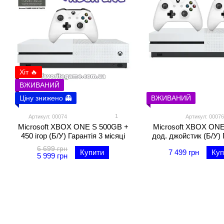
Хіт 🔥
ВЖИВАНИЙ
Ціну знижено 👻
ВЖИВАНИЙ
1
Артикул: 00074
Артикул: 00076
Microsoft XBOX ONE S 500GB +
Microsoft XBOX ON
450 ігор (Б/У) Гарантія 3 місяці
дод. джойстик (Б/У) 
місяці
6 699 грн
Купити
7 499 грн
Куп
5 999 грн