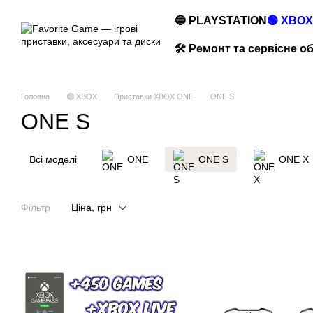
Перейти до основного контенту
🔵 PLAYSTATION
🟢 XBOX
🛠️ Ремонт та сервісне 
Головна
🟢 XBOX
Приставки XBOX ONE
ONE S
ONE S
Всі моделі
ONE
ONE S
ONE X
Фільтр
Ціна, грн