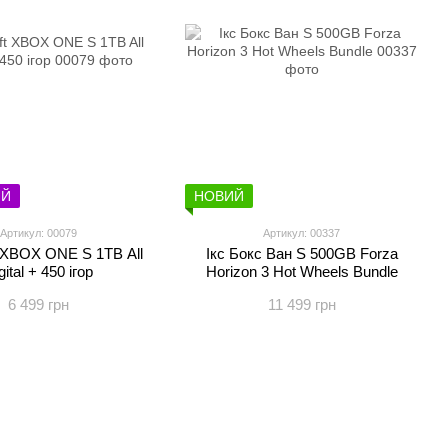
ИЙ
НОВИЙ
Артикул: 00079
Артикул: 00337
t XBOX ONE S 1TB All
Ікс Бокс Ван S 500GB Forza
gital + 450 ігор
Horizon 3 Hot Wheels Bundle
6 499 грн
11 499 грн