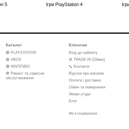
on 5
Ігри PlayStation 4
Ігр
Каталог
Клієнтам
🔵 PLAYSTATION
Вхід до кабінету
🟢 XBOX
♻️ TRADE-IN (Обмін)
🔴 NINTENDO
📞 Контакти
🛠️ Ремонт та сервісне
Відгуки про магазин
обслуговування
Оплата і доставка
Обмін та повернення
Умови угоди
Блог
Ми в соцмережах