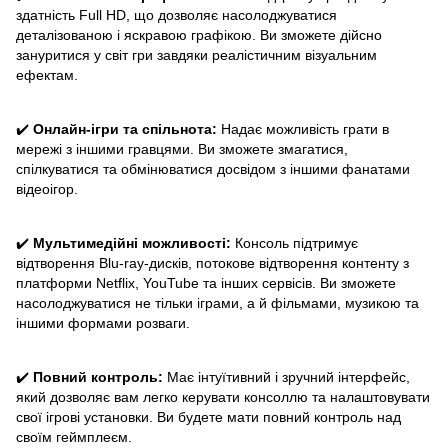
здатність Full HD, що дозволяє насолоджуватися
деталізованою і яскравою графікою. Ви зможете дійсно
зануритися у світ гри завдяки реалістичним візуальним
ефектам.
✔️
Онлайн-ігри та спільнота:
Надає можливість грати в
мережі з іншими гравцями. Ви зможете змагатися,
спілкуватися та обмінюватися досвідом з іншими фанатами
відеоігор.
✔️
Мультимедійні можливості:
Консоль підтримує
відтворення Blu-ray-дисків, потокове відтворення контенту з
платформи Netflix, YouTube та інших сервісів. Ви зможете
насолоджуватися не тільки іграми, а й фільмами, музикою та
іншими формами розваги.
✔️
Повний контроль:
Має інтуїтивний і зручний інтерфейс,
який дозволяє вам легко керувати консоллю та налаштовувати
свої ігрові установки. Ви будете мати повний контроль над
своїм геймплеєм.