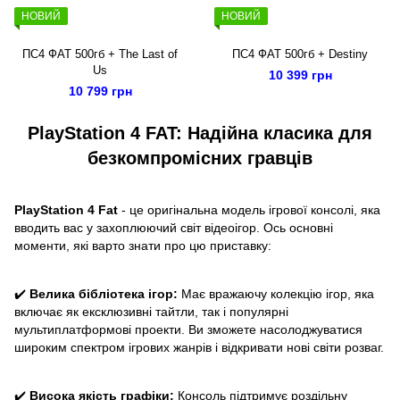
НОВИЙ
НОВИЙ
ПС4 ФАТ 500гб + The Last of
ПС4 ФАТ 500гб + Destiny
Us
10 399 грн
10 799 грн
PlayStation 4 FAT: Надійна класика для
безкомпромісних гравців
PlayStation 4 Fat
- це оригінальна модель ігрової консолі, яка
вводить вас у захоплюючий світ відеоігор. Ось основні
моменти, які варто знати про цю приставку:
✔️
Велика бібліотека ігор:
Має вражаючу колекцію ігор, яка
включає як ексклюзивні тайтли, так і популярні
мультиплатформові проекти. Ви зможете насолоджуватися
широким спектром ігрових жанрів і відкривати нові світи розваг.
✔️
Висока якість графіки:
Консоль підтримує роздільну