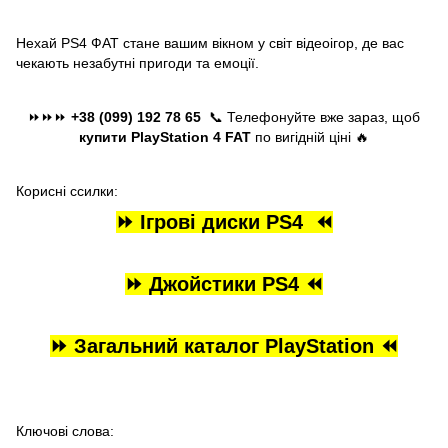
Нехай PS4 ФАТ стане вашим вікном у світ відеоігор, де вас
чекають незабутні пригоди та емоції.
⏩⏩⏩
+38 (099) 192 78 65
📞 Телефонуйте вже зараз, щоб
купити PlayStation 4 FAT
по вигідній ціні 🔥
Корисні ссилки:
⏩
Ігрові диски PS4
⏪
⏩
Джойстики PS4
⏪
⏩
Загальний каталог PlayStation
⏪
Ключові слова: