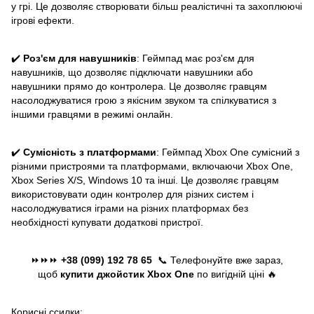
у грі. Це дозволяє створювати більш реалістичні та захоплюючі
ігрові ефекти.
✔️
Роз'єм для навушників
: Геймпад має роз'єм для
навушників, що дозволяє підключати навушники або
навушники прямо до контролера. Це дозволяє гравцям
насолоджуватися грою з якісним звуком та спілкуватися з
іншими гравцями в режимі онлайн.
✔️
Сумісність з платформами
: Геймпад Xbox One сумісний з
різними пристроями та платформами, включаючи Xbox One,
Xbox Series X/S, Windows 10 та інші. Це дозволяє гравцям
використовувати один контролер для різних систем і
насолоджуватися іграми на різних платформах без
необхідності купувати додаткові пристрої.
⏩⏩⏩
+38 (099) 192 78 65
📞 Телефонуйте вже зараз,
щоб
купити джойстик Xbox One
по вигідній ціні 🔥
Корисні ссилки: