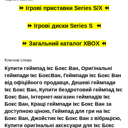
⏩ Ігрові приставки Series S/X ⏪
⏩ Ігрові диски Series S ⏪
⏩ Загальний каталог XBOX ⏪
Ключові слова:
Купити геймпад Ікс Бокс Ван, Оригінальні
геймпади Ікс БоксВан, Геймпади Ікс Бокс Ван
від офіційного продавця, Дешеві геймпади
Ікс Бокс Ван, Купити бездротовий геймпад Ікс
Бокс Ван, Інтернет-магазин геймпадів Ікс
Бокс Ван, Кращі геймпади Ікс Бокс Ван за
доступною ціною, Геймпад для гри на Ікс
Бокс Ван, Джойстик Ікс Бокс Ван з вібрацією,
Купити оригінальні аксесуари для Ікс Бокс