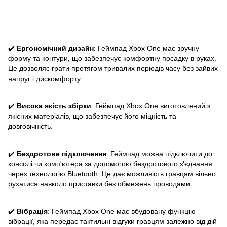
✔️
Ергономічний дизайн
: Геймпад Xbox One має зручну
форму та контури, що забезпечує комфортну посадку в руках.
Це дозволяє грати протягом тривалих періодів часу без зайвих
напруг і дискомфорту.
✔️
Висока якість збірки
: Геймпад Xbox One виготовлений з
якісних матеріалів, що забезпечує його міцність та
довговічність.
✔️
Бездротове підключення
: Геймпад можна підключити до
консолі чи комп'ютера за допомогою бездротового з'єднання
через технологію Bluetooth. Це дає можливість гравцям вільно
рухатися навколо приставки без обмежень проводами.
✔️
Вібрація
: Геймпад Xbox One має вбудовану функцію
вібрації, яка передає тактильні відгуки гравцям залежно від дій