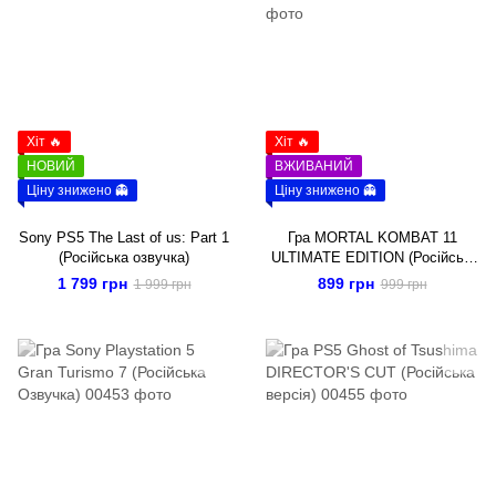
Хіт 🔥
Хіт 🔥
НОВИЙ
ВЖИВАНИЙ
Ціну знижено 👻
Ціну знижено 👻
Sony PS5 The Last of us: Part 1
Гра MORTAL KOMBAT 11
(Російська озвучка)
ULTIMATE EDITION (Російські
субтитри)
1 799 грн
899 грн
1 999 грн
999 грн