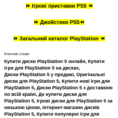
⏩ Ігрові приставки PS5 ⏪
⏩ Джойстики PS5⏪
⏩
Загальний каталог PlayStation
⏪
Ключові слова:
Купити диски PlayStation 5 онлайн, Купити
ігри для PlayStation 5 на дисках,
Диски PlayStation 5 у продажі, Оригінальні
диски для PlayStation 5, Купити нові ігри для
PlayStation 5, Диски PlayStation 5 з доставкою
по всій країні, Де купити диски для
PlayStation 5, Ігрові диски для PlayStation 5 за
низькою ціною, Інтернет-магазин дисків
PlayStation 5, Купити популярні ігри для