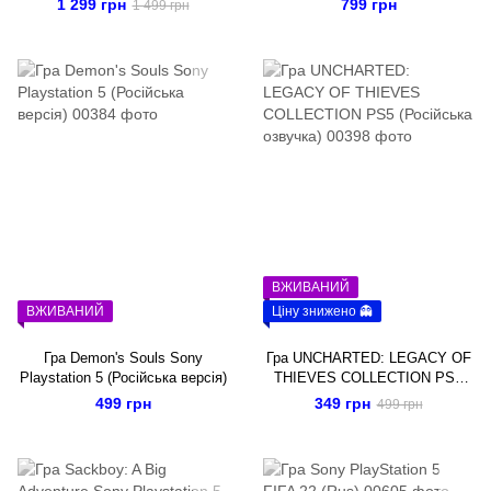
1 299 грн
799 грн
1 499 грн
озвучка)
ВЖИВАНИЙ
ВЖИВАНИЙ
Ціну знижено 👻
Гра Demon's Souls Sony
Гра UNCHARTED: LEGACY OF
Playstation 5 (Російська версія)
THIEVES COLLECTION PS5
(Російська озвучка)
499 грн
349 грн
499 грн