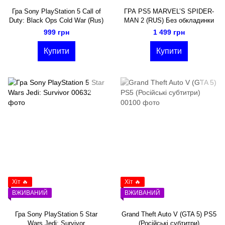
Гра Sony PlayStation 5 Call of
ГРА PS5 MARVEL’S SPIDER-
Duty: Black Ops Cold War (Rus)
MAN 2 (RUS) Без обкладинки
999 грн
1 499 грн
Купити
Купити
Хіт 🔥
Хіт 🔥
ВЖИВАНИЙ
ВЖИВАНИЙ
Гра Sony PlayStation 5 Star
Grand Theft Auto V (GTA 5) PS5
Wars Jedi: Survivor
(Російські субтитри)