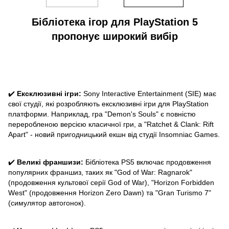
Бібліотека ігор для PlayStation 5
пропонує широкий вибір
✔️
Ексклюзивні ігри:
Sony Interactive Entertainment (SIE) має
свої студії, які розробляють ексклюзивні ігри для PlayStation
платформи. Наприклад, гра "Demon's Souls" є повністю
переробленою версією класичної гри, а "Ratchet & Clank: Rift
Apart" - новий пригодницький екшн від студії Insomniac Games.
✔️
Великі франшизи:
Бібліотека PS5 включає продовження
популярних франшиз, таких як "God of War: Ragnarok"
(продовження культової серії God of War), "Horizon Forbidden
West" (продовження Horizon Zero Dawn) та "Gran Turismo 7"
(симулятор автогонок).