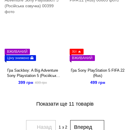
ВЖИВАНИЙ
Хіт 🔥
Ціну знижено 👻
ВЖИВАНИЙ
Гра Sackboy: A Big Adventure
Гра Sony PlayStation 5 FIFA 22
Sony Playstation 5 (Російська
(Rus)
озвучка)
399 грн
499 грн
499 грн
Показати ще 11 товарів
Назад
Вперед
1
з 2