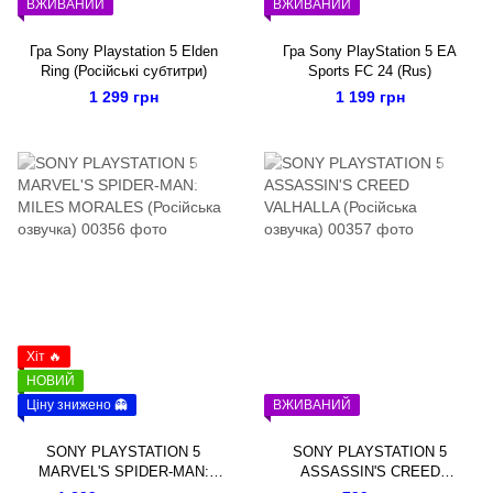
ВЖИВАНИЙ
ВЖИВАНИЙ
Гра Sony Playstation 5 Elden
Гра Sony PlayStation 5 EA
Ring (Російські субтитри)
Sports FC 24 (Rus)
1 299 грн
1 199 грн
Хіт 🔥
НОВИЙ
Ціну знижено 👻
ВЖИВАНИЙ
SONY PLAYSTATION 5
SONY PLAYSTATION 5
MARVEL'S SPIDER-MAN:
ASSASSIN'S CREED
MILES MORALES (Російська
VALHALLA (Російська озвучка)