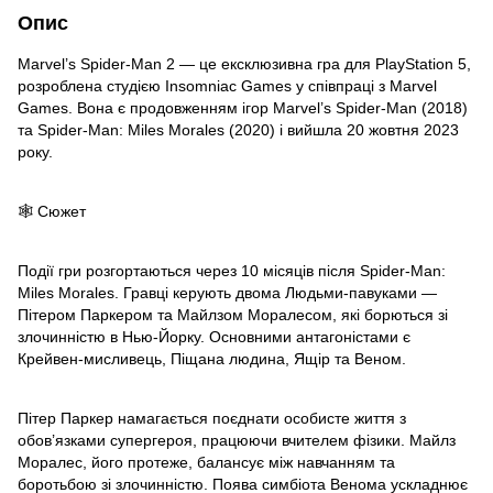
Опис
Marvel’s Spider-Man 2 — це ексклюзивна гра для PlayStation 5,
розроблена студією Insomniac Games у співпраці з Marvel
Games. Вона є продовженням ігор Marvel’s Spider-Man (2018)
та Spider-Man: Miles Morales (2020) і вийшла 20 жовтня 2023
року.
🕸️ Сюжет
Події гри розгортаються через 10 місяців після Spider-Man:
Miles Morales. Гравці керують двома Людьми-павуками —
Пітером Паркером та Майлзом Моралесом, які борються зі
злочинністю в Нью-Йорку. Основними антагоністами є
Крейвен-мисливець, Піщана людина, Ящір та Веном.
Пітер Паркер намагається поєднати особисте життя з
обов’язками супергероя, працюючи вчителем фізики. Майлз
Моралес, його протеже, балансує між навчанням та
боротьбою зі злочинністю. Поява симбіота Венома ускладнює