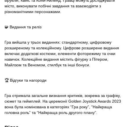
Бруклін, Квінс та Кони-Айленд. Гравці можуть досліджувати
місто, виконувати побічні завдання та взаємодіяти з
різноманітними персонажами.
🧩 Видання та реліз
Гра вийшла у трьох виданнях: стандартному, цифровому
розширеному та колекційному. Цифрове розширене видання
включає додаткові костюми, елементи фоторежиму та очки
навичок. Колекційне видання містить фігурку з Пітером,
Майлзом та Веномом, стилбук та інші бонуси.
🏆 Відгуки та нагороди
Гра отримала загальне визнання критиків, зокрема за графіку,
сюжет та геймплей. На церемонії Golden Joystick Awards 2023
вона була номінована в категоріях “Гра року”, “Найкраща
головна роль” та “Найкраща роль другого плану”.