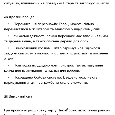
ситуацію, впливаючи на поведінку Пітера та загрожуючи місту.
🎮 Ігровий процес
• Перемикання персонажів: Гравці можуть вільно
перемикатися між Пітером та Майлзом у відкритому світі.
• Унікальні здібності: Кожен персонаж має власні навички
та дерева вмінь, а також спільне дерево для обох.
• Симбіотичний костюм: Пітер отримує нові здібності
завдяки симбіоту, включаючи органічні щупальця та посилені
атаки.
• Нові гаджети: Додано нові пристрої, такі як павутинні
крила для планування та пастки для ворогів.
• Покращена бойова система: Введено можливість
парирування атак, нові комбо та стелс-елементи.
🌆 Відкритий світ
Гра пропонує розширену карту Нью-Йорка, включаючи райони