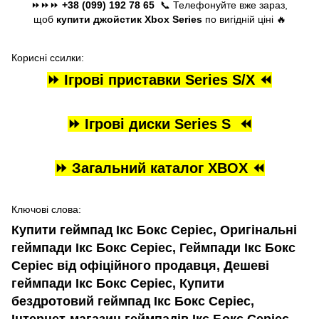
⏩⏩⏩
+38 (099) 192 78 65
📞 Телефонуйте вже зараз,
щоб
купити джойстик Xbox Series
по вигідній ціні 🔥
Корисні ссилки:
⏩ Ігрові приставки Series S/X ⏪
⏩ Ігрові диски Series S ⏪
⏩ Загальний каталог XBOX ⏪
Ключові слова:
Купити геймпад Ікс Бокс Серіес, Оригінальні
геймпади Ікс Бокс Серіес, Геймпади Ікс Бокс
Серіес від офіційного продавця, Дешеві
геймпади Ікс Бокс Серіес, Купити
бездротовий геймпад Ікс Бокс Серіес,