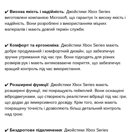
✔️
Висока якість і надійність
: Джойстики Xbox Series
виготовлені компанією Microsoft, що гарантує їх високу якість і
надійність. Вони розроблені з використанням міцних
матеріалів і мають довгий термін служби.
✔️
Комфорт та ергономіка
: Джойстики Xbox Series мають
добре продуманий і комфортний дизайн, що забезпечує
зручне утримання під час гри. Вони підходять для різних
розмірів рук і мають антиковзаюче покриття, що забезпечує
кращий контроль під час використання.
✔️
Розширені функції
: Джойстики Xbox Series мають
розширені функції, які покращують геймплей. Вони оснащені
вібродвигунами, що створюють реалістичні вібрації під час гри,
що додає до іммерсивного досвіду. Крім того, вони мають
покращену точність і дозволяють більш детальний контроль
над грою.
✔️
Бездротове підключення
: Джойстики Xbox Series