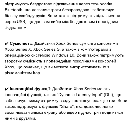
підтримують бездротове підключення через технологію
Bluetooth, що дозволяє грати безпроводово і забезпечує
більшу свободу рухів. Вони також підтримують підключення
через USB, що дає вам вибір між бездротовим і провідним
з'єднанням.
✔️
Сумісність
: Джойстики Xbox Series сумісні з консолями
Xbox Series X, Xbox Series S, а також з комп'ютерами з
операційною системою Windows 10. Вони також підтримують
зворотну сумісність з попередніми поколіннями консолей
Xbox, що означає, що ви можете використовувати їх з
різноманіттям ігор.
✔️
Інноваційні функції
: Джойстики Xbox Series мають
інноваційні функції, такі як "Dynamic Latency Input" (DLI), що
забезпечує низьку затримку вводу і поліпшує реакцію гри. Вони
також підтримують функцію "Share", яка дозволяє легко
захоплювати знімки екрану або відео під час гри і поділитися
ними з друзями.