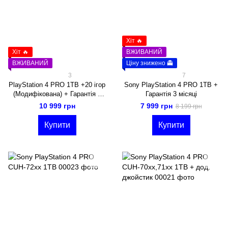
Хіт 🔥
Хіт 🔥
ВЖИВАНИЙ
ВЖИВАНИЙ
Ціну знижено 👻
3
7
PlayStation 4 PRO 1TB +20 ігор
Sony PlayStation 4 PRO 1TB +
(Модифікована) + Гарантія 3
Гарантія 3 місяці
місяці
10 999 грн
7 999 грн
8 199 грн
Купити
Купити