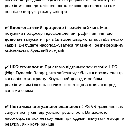
реалістичною, деталізованою та живою, дозволяючи вам
повністю погрузнутися у світ гри.
✔️
Вдосконалений процесор і графічний чип:
Має
потужний процесор і вдосконалений графічний чип, що
дозволяє запускати ігри з більшою швидкістю та стабільністю
кадрів. Ви будете насолоджуватися плавним і безперебійним
геймплеєм у будь-якій ситуації.
✔️
HDR технологія:
Приставка підтримує технологію HDR
(High Dynamic Range), яка забезпечує більш широкий спектр
кольорів та контрасту. Візуальний досвід стає більш
реалістичним і захоплюючим, кожна сцена оживає перед
вашими очима.
✔️
Підтримка віртуальної реальності:
PS VR дозволяє вам
зануритися у світ віртуальної реальності. Ви зможете
насолоджуватися незабутніми пригодами, відчувати емоції та
реалізм, як ніколи раніше.