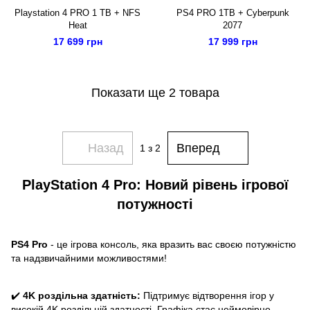
Playstation 4 PRO 1 TB + NFS
PS4 PRO 1TB + Cyberpunk
Heat
2077
17 699 грн
17 999 грн
Показати ще 2 товара
Назад
Вперед
1
з 2
PlayStation 4 Pro: Новий рівень ігрової
потужності
PS4 Pro
- це ігрова консоль, яка вразить вас своєю потужністю
та надзвичайними можливостями!
✔️
4K роздільна здатність:
Підтримує відтворення ігор у
високій 4K роздільній здатності. Графіка стає неймовірно