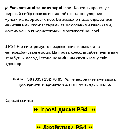
✔️
Ексклюзивні та популярні ігри:
Консоль пропонує
широкий вибір ексклюзивних тайтлів та популярних
мультиплатформових ігор. Ви зможете насолоджуватися
найновішими блокбастерами та улюбленими класиками,
максимально використовуючи можливості консолі.
З PS4 Pro ви отримуєте незрівнянний геймплей та
непередбачувані емоції. Ця ігрова консоль забезпечить вам
незабутній досвід і стане незамінним спутником у світі
відеоігор.
⏩⏩⏩
+38 (099) 192 78 65
📞 Телефонуйте вже зараз,
щоб
купити PlayStation 4 PRO
по вигідній ціні 🔥
Корисні ссилки:
⏩
Ігрові диски PS4
⏪
⏩
Джойстики PS4
⏪