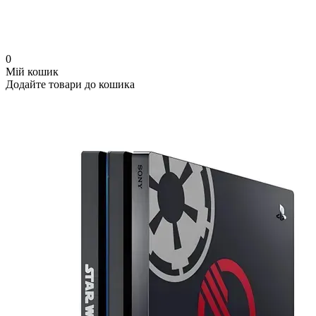
0
Мій кошик
Додайте товари до кошика