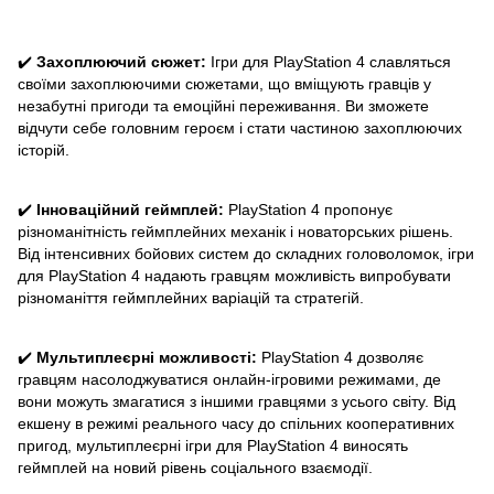
✔️
Захоплюючий сюжет:
Ігри для PlayStation 4 славляться
своїми захоплюючими сюжетами, що вміщують гравців у
незабутні пригоди та емоційні переживання. Ви зможете
відчути себе головним героєм і стати частиною захоплюючих
історій.
✔️
Інноваційний геймплей:
PlayStation 4 пропонує
різноманітність геймплейних механік і новаторських рішень.
Від інтенсивних бойових систем до складних головоломок, ігри
для PlayStation 4 надають гравцям можливість випробувати
різноманіття геймплейних варіацій та стратегій.
✔️
Мультиплеєрні можливості:
PlayStation 4 дозволяє
гравцям насолоджуватися онлайн-ігровими режимами, де
вони можуть змагатися з іншими гравцями з усього світу. Від
екшену в режимі реального часу до спільних кооперативних
пригод, мультиплеєрні ігри для PlayStation 4 виносять
геймплей на новий рівень соціального взаємодії.