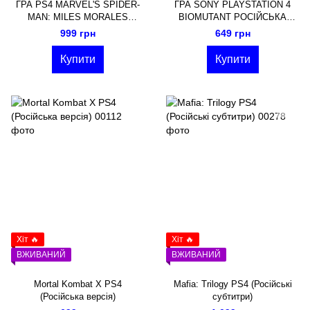
ГРА PS4 MARVEL'S SPIDER-
ГРА SONY PLAYSTATION 4
MAN: MILES MORALES
BIOMUTANT РОСІЙСЬКА
(РОСІЙСЬКА ОЗВУЧКА)
ОЗВУЧКА
999 грн
649 грн
Купити
Купити
Хіт 🔥
Хіт 🔥
ВЖИВАНИЙ
ВЖИВАНИЙ
Mortal Kombat X PS4
Mafia: Trilogy PS4 (Російські
(Російська версія)
субтитри)