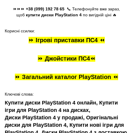
⏩⏩⏩
+38 (099) 192 78 65
📞 Телефонуйте вже зараз,
щоб
купити диски PlayStation 4
по вигідній ціні 🔥
Корисні ссилки:
⏩
Ігрові приставки П
С4
⏪
⏩
Джойстики
ПС4
⏪
⏩
Загальний каталог PlayStation
⏪
Ключові слова:
Купити диски PlayStation 4 онлайн, Купити
ігри для PlayStation 4 на дисках,
Диски PlayStation 4 у продажі, Оригінальні
диски для PlayStation 4, Купити нові ігри для
PlayStation 4, Диски PlayStation 4 з доставкою