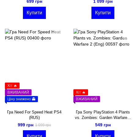
699 грн
1 099 грн
Купити
Купити
Хіт 🔥
ВЖИВАНИЙ
Хіт 🔥
Ціну знижено 👻
ВЖИВАНИЙ
Гра Need For Speed Heat PS4
Гра Sony PlayStation 4 Plants
(RUS)
vs. Zombies: Garden Warfare 2
(Eng)
999 грн
549 грн
1 099 грн
Купити
Купити