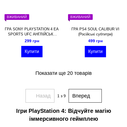
ВЖИВАНИЙ
ВЖИВАНИЙ
ГРА SONY PLAYSTATION 4 EA
ГРА PS4 SOUL CALIBUR VI
SPORTS UFC АНГЛІЙСЬКА
(Російські субтитри)
ВЕРСІЯ
299 грн
499 грн
Купити
Купити
Показати ще 20 товарів
Назад
Вперед
1
з 9
Ігри PlayStation 4: Відчуйте магію
іммерсивного геймплею