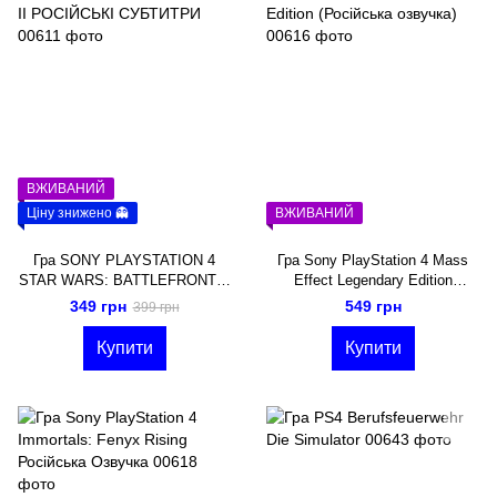
ВЖИВАНИЙ
Ціну знижено 👻
ВЖИВАНИЙ
Гра SONY PLAYSTATION 4
Гра Sony PlayStation 4 Mass
STAR WARS: BATTLEFRONT II
Effect Legendary Edition
РОСІЙСЬКІ СУБТИТРИ
(Російська озвучка)
349 грн
549 грн
399 грн
Купити
Купити