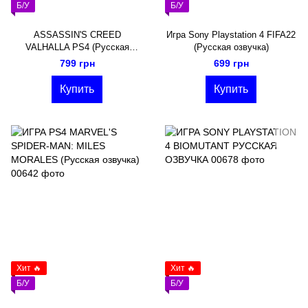
Б/У
Б/У
ASSASSIN'S CREED
Игра Sony Playstation 4 FIFA22
VALHALLA PS4 (Русская
(Русская озвучка)
озвучка)
799 грн
699 грн
Купить
Купить
Хит 🔥
Хит 🔥
Б/У
Б/У