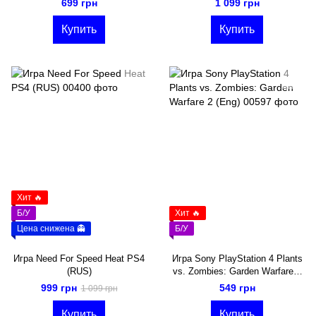
699 грн
1 099 грн
Купить
Купить
Хит 🔥
Б/У
Хит 🔥
Цена снижена 👻
Б/У
Игра Need For Speed Heat PS4
Игра Sony PlayStation 4 Plants
(RUS)
vs. Zombies: Garden Warfare 2
(Eng)
999 грн
549 грн
1 099 грн
Купить
Купить