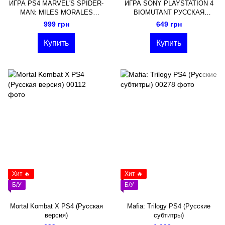
ИГРА PS4 MARVEL'S SPIDER-
ИГРА SONY PLAYSTATION 4
MAN: MILES MORALES
BIOMUTANT РУССКАЯ
(Русская озвучка)
ОЗВУЧКА
999 грн
649 грн
Купить
Купить
Хит 🔥
Хит 🔥
Б/У
Б/У
Mortal Kombat X PS4 (Русская
Mafia: Trilogy PS4 (Русские
версия)
субтитры)