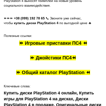
PlayStation 4 выносят геймплей на новый уровень
социального взаимодействия.
⏩⏩⏩
+38 (099) 192 78 65
📞 Звоните уже сейчас,
чтобы
купить диски PlayStation 4
по выгодной цене 🔥
Полезные ссылки:
⏩
Игровые приставки ПС4
⏪
⏩
Джойстики П
С4⏪
⏩
Общий каталог PlayStation
⏪
Ключевые слова:
Купить диски PlayStation 4 онлайн, Купить
игры для PlayStation 4 на дисках, Диски
PlayStation 4 в продаже, Оригинальные диски