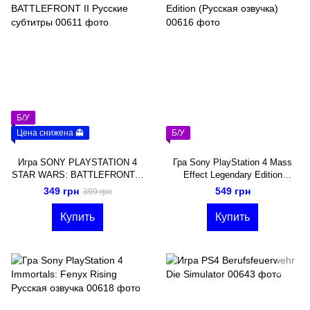
Б/У
Цена снижена 👻
Б/У
Игра SONY PLAYSTATION 4
Гра Sony PlayStation 4 Mass
STAR WARS: BATTLEFRONT II
Effect Legendary Edition
Русские субтитры
(Русская озвучка)
349 грн
549 грн
399 грн
Купить
Купить