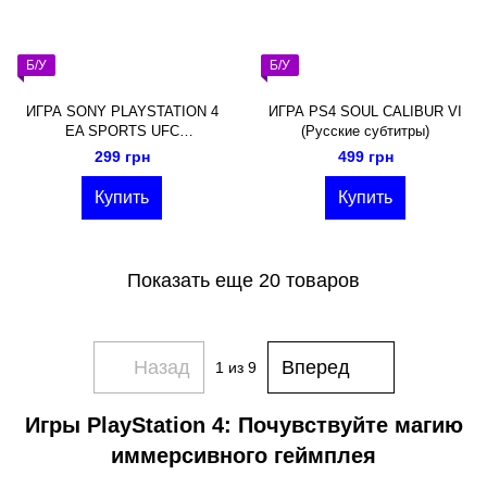
Б/У
Б/У
ИГРА SONY PLAYSTATION 4
ИГРА PS4 SOUL CALIBUR VI
EA SPORTS UFC
(Русские субтитры)
АНГЛИЙСКАЯ ВЕРСИЯ
299 грн
499 грн
Купить
Купить
Показать еще 20 товаров
Назад
Вперед
1
из 9
Игры PlayStation 4: Почувствуйте магию
иммерсивного геймплея