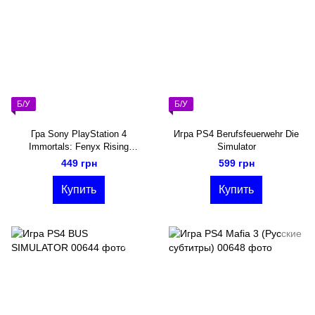
Б/У
Б/У
Гра Sony PlayStation 4
Игра PS4 Berufsfeuerwehr Die
Immortals: Fenyx Rising
Simulator
Русская озвучка
449 грн
599 грн
Купить
Купить