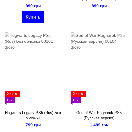
999 грн
899 грн
Купить
Хит 🔥
Хит 🔥
Б/У
Б/У
Hogwarts Legacy PS5 (Rus) Без
God of War Ragnarok PS5
обложки
(Русская версия)
799 грн
1 499 грн