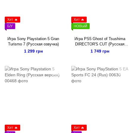
Хит 🔥
Хит 🔥
Б/У
НОВЫЙ
Игра Sony Playstation 5 Gran
Игра PS5 Ghost of Tsushima
Turismo 7 (Русская озвучка)
DIRECTOR'S CUT (Русская
версия)
1 299 грн
1 749 грн
Хит 🔥
Хит 🔥