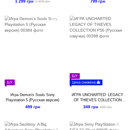
1 299 грн
799 грн
1 499 грн
озвучка)
Б/У
Б/У
Цена снижена 👻
Игра Demon's Souls Sony
ИГРА UNCHARTED: LEGACY
Playstation 5 (Русская версия)
OF THIEVES COLLECTION
PS5 (Русская озвучка)
499 грн
349 грн
499 грн