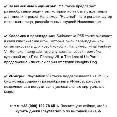
✔️
Независимые инди-игры:
PS5 также предлагает
разнообразные инди-игры, которые могут быть открытиями
для многих игроков. Например, "Returnal" – это рогалик-шутер
от третьего лица, разработанный студией Housemarque.
✔️
Классика и переиздание:
Библиотека PS5 также включает
в себя классические игры, которые были переизданы или
оптимизированы для новой консоли. Например, Final Fantasy
VII Remake Intergrade - это улучшенная версия ремейка
культовой игры Final Fantasy VII, а The Last of Us Part II -
продолжение известной серии от студии Naughty Dog.
✔️
VR-игры:
PlayStation VR также поддерживается на PS5, и
библиотека содержит разнообразные VR-игры, которые
позволяют вам погрузиться в увлекательные виртуальные
миры.
⏩⏩⏩
+38 (099) 192 78 65
📞 Звоните уже сейчас, чтобы
купить диски PlayStation 5
по выгодной цене 🔥