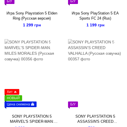
Б/У
Б/У
Игра Sony Playstation 5 Elden
Игра Sony PlayStation 5 EA
Ring (Русская версия)
Sports FC 24 (Rus)
1 299 грн
1 199 грн
Хит 🔥
НОВЫЙ
Цена снижена 👻
Б/У
SONY PLAYSTATION 5
SONY PLAYSTATION 5
MARVEL'S SPIDER-MAN:
ASSASSIN'S CREED
MILES MORALES (Русская
VALHALLA (Русская озвучка)