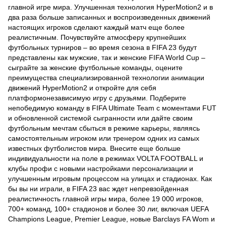
главной игре мира. Улучшенная технология HyperMotion2 и в
два раза больше записанных и воспроизведенных движений
настоящих игроков сделают каждый матч еще более
реалистичным. Почувствуйте атмосферу крупнейших
футбольных турниров – во время сезона в FIFA 23 будут
представлены как мужские, так и женские FIFA World Cup –
сыграйте за женские футбольные команды, оцените
преимущества специализированной технологии анимации
движений HyperMotion2 и откройте для себя
платформонезависимую игру с друзьями. Подберите
непобедимую команду в FIFA Ultimate Team с моментами FUT
и обновленной системой сыгранности или дайте своим
футбольным мечтам сбыться в режиме карьеры, являясь
самостоятельным игроком или тренером одних из самых
известных футболистов мира. Внесите еще больше
индивидуальности на поле в режимах VOLTA FOOTBALL и
клубы профи с новыми настройками персонализации и
улучшенным игровым процессом на улицах и стадионах. Как
бы вы ни играли, в FIFA 23 вас ждет непревзойденная
реалистичность главной игры мира, более 19 000 игроков,
700+ команд, 100+ стадионов и более 30 лиг, включая UEFA
Champions League, Premier League, новые Barclays FA Wom и