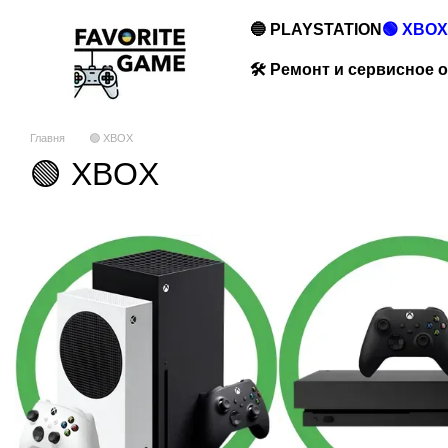
Перейти к основному контенту
🔵 PLAYSTATION
🟢 XBOX
🛠️ Ремонт и сервисное
Главня
🟢 XBOX
🟢 XBOX