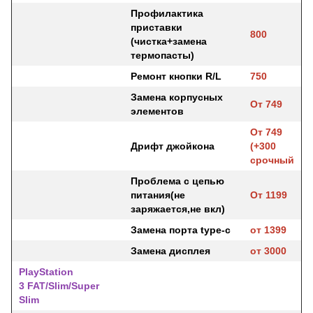
Профилактика
приставки
800
(чистка+замена
термопасты)
Ремонт кнопки R/L
750
Замена корпусных
От 749
элементов
От 749
Дрифт джойкона
(+300
срочный
Проблема с цепью
питания(не
От 1199
заряжается,не вкл)
Замена порта type-c
от 1399
Замена дисплея
от 3000
PlayStation
3 FAT/Slim/Super
Slim