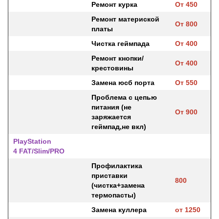
Ремонт курка
От 450
Ремонт материской
От 800
платы
Чистка геймпада
От 400
Ремонт кнопки/
От 400
крестовины
Замена юсб порта
От 550
Проблема с цепью
питания (не
От 900
заряжается
геймпад,не вкл)
PlayStation
4 FAT/Slim/PRO
Профилактика
приставки
800
(чистка+замена
термопасты)
Замена куллера
от 1250