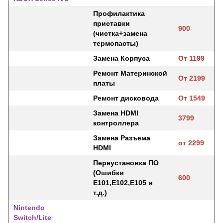
Профилактика
приставки
900
(чистка+замена
термопасты)
Замена Корпуса
От 1199
Ремонт Материнской
От 2199
платы
Ремонт дисковода
От 1549
Замена HDMI
3799
контроллера
Замена Разъема
от 2299
HDMI
Переустановка ПО
(Ошибки
600
E101,E102,E105 и
т.д.)
Nintendo
Switch/Lite