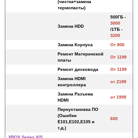
(чистка+замена
термопасты)
500ГБ -
3000
Замена HDD
/1ТБ -
3200
Замена Корпуса
От 800
Ремонт Материнской
От 1199
платы
Ремонт дисковода
От 1199
Замена HDMI
от 2199
контроллера
Замена Разъема
от 1999
HDMI
Переустановка ПО
(Ошибки
600
E101,E102,E105 и
т.д.)
XBOX Series X/S