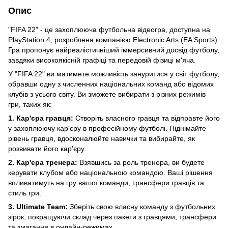
Опис
"FIFA 22" - це захоплююча футбольна відеогра, доступна на
PlayStation 4, розроблена компанією Electronic Arts (EA Sports).
Гра пропонує найреалістичніший іммерсивний досвід футболу,
завдяки високоякісній графіці та передовій фізиці м'яча.
У "FIFA 22" ви матимете можливість зануритися у світ футболу,
обравши одну з численних національних команд або відомих
клубів з усього світу. Ви зможете вибирати з різних режимів
гри, таких як:
1. Кар'єра гравця:
Створіть власного гравця та відправте його
у захоплюючу кар'єру в професійному футболі. Піднімайте
рівень гравця, вдосконалюйте навички та вибирайте, як
розвивати його кар'єру.
2. Кар'єра тренера:
Взявшись за роль тренера, ви будете
керувати клубом або національною командою. Ваші рішення
впливатимуть на гру вашої команди, трансфери гравців та
стиль гри.
3. Ultimate Team:
Зберіть свою власну команду з футбольних
зірок, покращуючи склад через пакети з гравцями, трансфери
та змагання в онлайн-режимах.