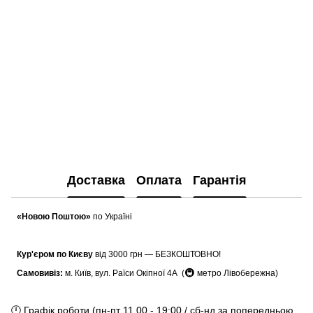
Доставка
Оплата
Гарантія
«Новою Поштою»
по Україні
Кур'єром по Києву
від 3000 грн — БЕЗКОШТОВНО!
🚇
Самовивіз:
м. Київ, вул. Раїси Окіпної 4А (
метро Лівобережна)
🕛 Графік роботи (пн-пт 11.00 - 19:00 / сб-нд за попередньою