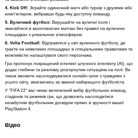
4. Kick Off:
Зіграйте одиночний матч або турнір з друзями або
комп'ютером, вибравши будь-яку доступну команду.
5. Вуличний футбол:
Вирушайте на вуличні поля і
змагайтеся в захоплюючих матчах без правил на вуличних
площадках з унікальною атмосферою.
6. Volta Football:
Відправтеся у світ вуличного футболу, де
граєте на невеликих площадках зі спеціальними правилами та
можливістю налаштувати свого персонажа.
Гра пропонує покращений інтелект штучного інтелекту (AI), що
додає глибини та реалізму розгорнутим ситуаціям на полі. Ви
також зможете насолоджуватися онлайн-грою з гравцями з
усього світу, змагаючись за звання найкращого футболіста.
У "FIFA 22" вас чекає величезний вибір футбольних команд,
стадіонів та режимів гри, що дозволить насолодитися
незабутнім футбольним досвідом прямо зі зручності вашої
PlayStation 4.
Відео