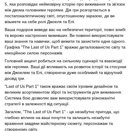
5, яка розповідає неймовірну історію про виживання та зв'язок
між двома головними героями. Дія гри розгортається в
постапокаліптичному світі, опустошеному заразою, де ви
візьмете на себе ролі Джоеля та Елі.
Ваша подорож виведе вас на небезпечні території, повні зомбі
та ворожо настроєних виживших. Ви повинні використовувати
ваші знання та навички, щоб вижити та захистити одне одного.
Графіка "The Last of Us Part 1" вражає деталізованістю світу та
емоційною силою персонажів.
Головний акцент робиться на сильному сценарії та взаємодії
між героями. Ваші дії впливають на розвиток історії та стосунки
між Джоелем та Елі, створюючи дуже особливий та відчутний
досвід гри.
"Last of Us Part 1" також вражає своїм ігровим дизайном та
великим асортиментом зброї та інструментів для виживання.
Система бою дозволяє вам використовувати різноманітні
стратегії в залежності від ситуації.
Загалом, "The Last of Us Part 1" - це незабутнє пригода, що
глибоко вплине на ваші почуття та залишить незабутні
враження завдяки майстерному сюжету, персонажам та
створеному світу.