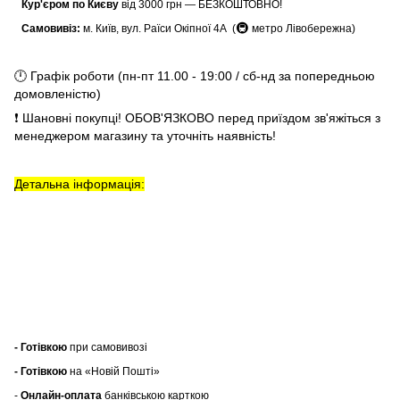
Кур'єром по Києву
від 3000 грн — БЕЗКОШТОВНО!
🚇
Самовивіз:
м. Київ, вул. Раїси Окіпної 4А (
метро Лівобережна)
🕛 Графік роботи (пн-пт 11.00 - 19:00 / сб-нд за попередньою
домовленістю)
❗ Шановні покупці! ОБОВ'ЯЗКОВО перед приїздом зв'яжіться з
менеджером магазину та уточніть наявність!
Детальна інформація:
- Готівкою
при самовивозі
- Готівкою
на «Новій Пошті»
-
Онлайн-оплата
банківською карткою