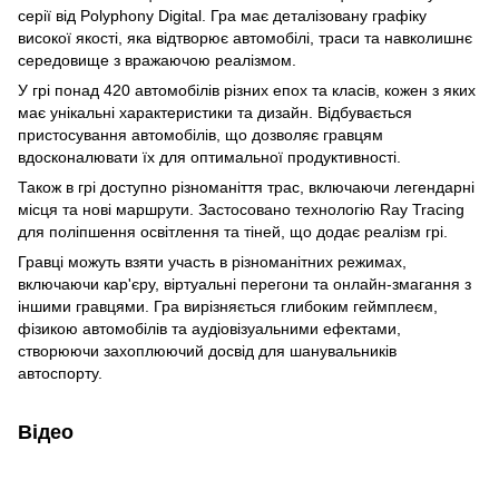
серії від Polyphony Digital. Гра має деталізовану графіку
високої якості, яка відтворює автомобілі, траси та навколишнє
середовище з вражаючою реалізмом.
У грі понад 420 автомобілів різних епох та класів, кожен з яких
має унікальні характеристики та дизайн. Відбувається
пристосування автомобілів, що дозволяє гравцям
вдосконалювати їх для оптимальної продуктивності.
Також в грі доступно різноманіття трас, включаючи легендарні
місця та нові маршрути. Застосовано технологію Ray Tracing
для поліпшення освітлення та тіней, що додає реалізм грі.
Гравці можуть взяти участь в різноманітних режимах,
включаючи кар'єру, віртуальні перегони та онлайн-змагання з
іншими гравцями. Гра вирізняється глибоким геймплеєм,
фізикою автомобілів та аудіовізуальними ефектами,
створюючи захоплюючий досвід для шанувальників
автоспорту.
Відео