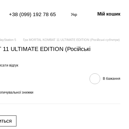
+38 (099) 192 78 65
Мій кошик
Укр
layStation 5
Гра MORTAL KOMBAT 11 ULTIMATE EDITION (Російські субтитри)
11 ULTIMATE EDITION (Російські
сати відгук
В бажання
опичувальної знижки
иться