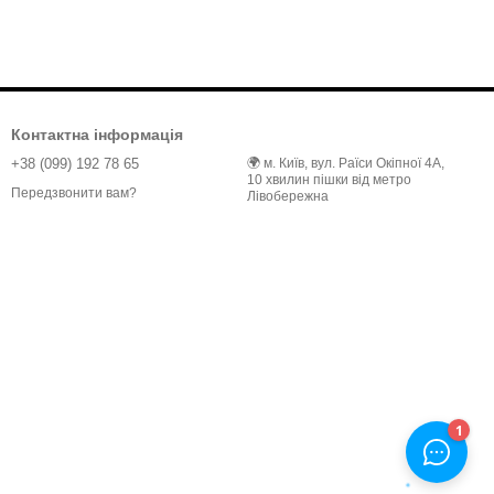
Контактна інформація
+38 (099) 192 78 65
🌍 м. Київ, вул. Раїси Окіпної 4А,
10 хвилин пішки від метро
Передзвонити вам?
Лівобережна