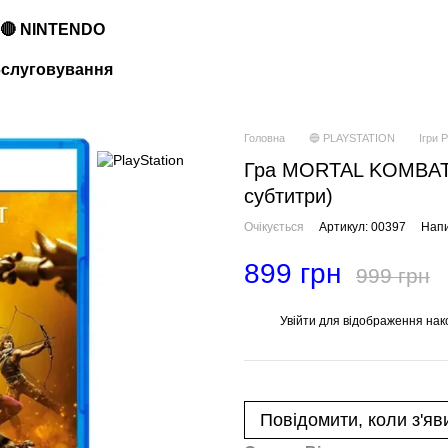
🔴 NINTENDO
обслуговування
Головна
🔵 PLAYSTATION
Ігри P
Гра MORTAL KOMBAT 
субтитри)
Очікується
Артикул: 00397
Напи
899 грн
999 грн
Увійти
для відображення нак
%
Повідомити, коли з'яв