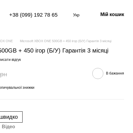
+38 (099) 192 78 65
Мій кошик
Укр
BOX ONE
Microsoft XBOX ONE 500GB + 450 ігор (Б/У) Гарантія 3 місяці
0GB + 450 ігор (Б/У) Гарантія 3 місяці
исати відгук
грн
В бажання
опичувальної знижки
 швидко
Відео