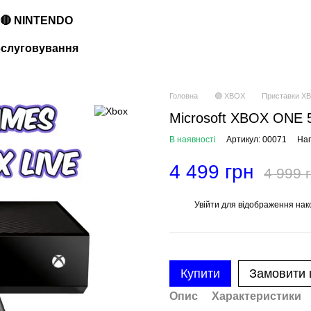
🔴 NINTENDO
обслуговування
Головна
🟢 XBOX
Приставки X
Microsoft XBOX ONE 50
В наявності
Артикул: 00071
Нап
4 499 грн
4 999 
Увійти
для відображення нак
%
Купити
Замовити
Опис
Характеристики