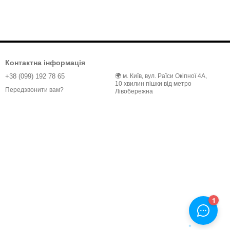
Контактна інформація
+38 (099) 192 78 65
🌍 м. Київ, вул. Раїси Окіпної 4А,
10 хвилин пішки від метро
Передзвонити вам?
Лівобережна