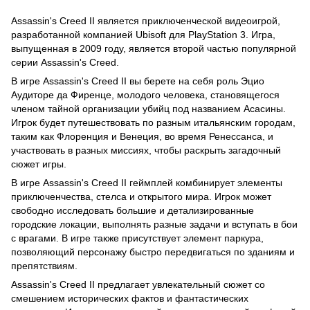
Assassin's Creed II является приключенческой видеоигрой,
разработанной компанией Ubisoft для PlayStation 3. Игра,
выпущенная в 2009 году, является второй частью популярной
серии Assassin's Creed.
В игре Assassin's Creed II вы берете на себя роль Эцио
Аудиторе да Фиренце, молодого человека, становящегося
членом тайной организации убийц под названием Асасины.
Игрок будет путешествовать по разным итальянским городам,
таким как Флоренция и Венеция, во время Ренессанса, и
участвовать в разных миссиях, чтобы раскрыть загадочный
сюжет игры.
В игре Assassin's Creed II геймплей комбинирует элементы
приключенчества, стелса и открытого мира. Игрок может
свободно исследовать большие и детализированные
городские локации, выполнять разные задачи и вступать в бои
с врагами. В игре также присутствует элемент паркура,
позволяющий персонажу быстро передвигаться по зданиям и
препятствиям.
Assassin's Creed II предлагает увлекательный сюжет со
смешением исторических фактов и фантастических