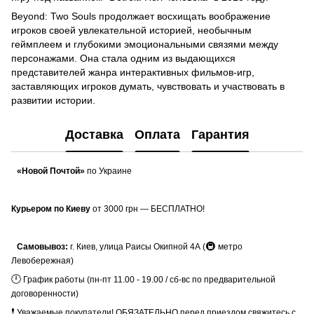
Beyond: Two Souls продолжает восхищать воображение
игроков своей увлекательной историей, необычным
геймплеем и глубокими эмоциональными связями между
персонажами. Она стала одним из выдающихся
представителей жанра интерактивных фильмов-игр,
заставляющих игроков думать, чувствовать и участвовать в
развитии истории.
Доставка
Оплата
Гарантия
«Новой Почтой»
по Украине
Курьером по Киеву
от 3000 грн — БЕСПЛАТНО!
🚇
Самовывоз:
г. Киев, улица Раисы Окипной 4А (
метро
Левобережная)
🕛
График работы (пн-пт 11.00 - 19.00 / сб-вс по предварительной
договоренности)
❗
Уважаемые покупатели! ОБЯЗАТЕЛЬНО перед приездом свяжитесь с