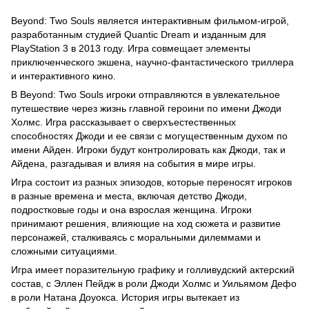
Beyond: Two Souls является интерактивным фильмом-игрой,
разработанным студией Quantic Dream и изданным для
PlayStation 3 в 2013 году. Игра совмещает элементы
приключенческого экшена, научно-фантастического триллера
и интерактивного кино.
В Beyond: Two Souls игроки отправляются в увлекательное
путешествие через жизнь главной героини по имени Джоди
Холмс. Игра рассказывает о сверхъестественных
способностях Джоди и ее связи с могущественным духом по
имени Айден. Игроки будут контролировать как Джоди, так и
Айдена, разгадывая и влияя на события в мире игры.
Игра состоит из разных эпизодов, которые переносят игроков
в разные времена и места, включая детство Джоди,
подростковые годы и она взрослая женщина. Игроки
принимают решения, влияющие на ход сюжета и развитие
персонажей, сталкиваясь с моральными дилеммами и
сложными ситуациями.
Игра имеет поразительную графику и голливудский актерский
состав, с Эллен Пейдж в роли Джоди Холмс и Уильямом Дефо
в роли Натана Доуокса. История игры вытекает из