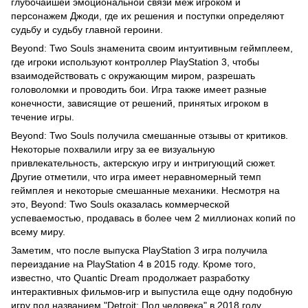
глубочайшей эмоциональной связи меж игроком и
персонажем Джоди, где их решения и поступки определяют
судьбу и судьбу главной героини.
Beyond: Two Souls знаменита своим интуитивным геймплеем,
где игроки используют контроллер PlayStation 3, чтобы
взаимодействовать с окружающим миром, разрешать
головоломки и проводить бои. Игра также имеет разные
конечности, зависящие от решений, принятых игроком в
течение игры.
Beyond: Two Souls получила смешанные отзывы от критиков.
Некоторые похвалили игру за ее визуальную
привлекательность, актерскую игру и интригующий сюжет.
Другие отметили, что игра имеет неравномерный темп
геймплея и некоторые смешанные механики. Несмотря на
это, Beyond: Two Souls оказалась коммерческой
успеваемостью, продавась в более чем 2 миллионах копий по
всему миру.
Заметим, что после выпуска PlayStation 3 игра получила
переиздание на PlayStation 4 в 2015 году. Кроме того,
известно, что Quantic Dream продолжает разработку
интерактивных фильмов-игр и выпустила еще одну подобную
игру под названием "Detroit: Пол человека" в 2018 году.