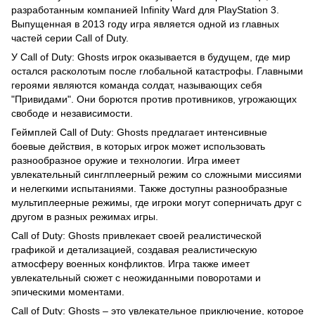
разработанным компанией Infinity Ward для PlayStation 3.
Выпущенная в 2013 году игра является одной из главных
частей серии Call of Duty.
У Call of Duty: Ghosts игрок оказывается в будущем, где мир
остался расколотым после глобальной катастрофы. Главными
героями являются команда солдат, называющих себя
"Привидами". Они борются против противников, угрожающих
свободе и независимости.
Геймплей Call of Duty: Ghosts предлагает интенсивные
боевые действия, в которых игрок может использовать
разнообразное оружие и технологии. Игра имеет
увлекательный синглплеерный режим со сложными миссиями
и нелегкими испытаниями. Также доступны разнообразные
мультиплеерные режимы, где игроки могут соперничать друг с
другом в разных режимах игры.
Call of Duty: Ghosts привлекает своей реалистической
графикой и детализацией, создавая реалистическую
атмосферу военных конфликтов. Игра также имеет
увлекательный сюжет с неожиданными поворотами и
эпическими моментами.
Call of Duty: Ghosts – это увлекательное приключение, которое