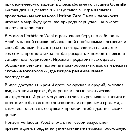
приключенческую видеоигру, разработанную студией Guerrilla
Games для PlayStation 4 и PlayStation 5. Игра является
продолжением успешного Horizon Zero Dawn и переносит
игроков в мир будущего, где природа вернулась на высоте
после апокалипсиса.
В Horizon Forbidden West игроки снова берут на себя роль
Алой, молодой воинки, обладающей необычными навыками и
способностями. На этот раз она отправляется на запад, к
землям запретного мира, чтобы раскрыть и покорить новые и
загадочные территории. Игрокам предстоит исследовать
обширные регионы, встречать разнообразных врагов и решать
сложные головоломки, где каждое решение имеет
последствия.
В игре доступен широкий арсенал оружия и орудий, включая
лук, охотничьи крюки, бумеранги и новые экзотические
инструменты. Игроки могут использовать различные тактики и
стратегии в битвах с механическими и звериными врагами, а
также использовать ловушки и происки, чтобы достичь своих
целей.
Horizon Forbidden West впечатляет своей визуальной
презентацией, предлагая увлекательные пейзажи, роскошную