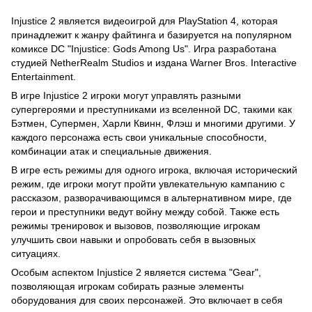
Injustice 2 является видеоигрой для PlayStation 4, которая
принадлежит к жанру файтинга и базируется на популярном
комиксе DC "Injustice: Gods Among Us". Игра разработана
студией NetherRealm Studios и издана Warner Bros. Interactive
Entertainment.
В игре Injustice 2 игроки могут управлять разными
супергероями и преступниками из вселенной DC, такими как
Бэтмен, Супермен, Харли Квинн, Флэш и многими другими. У
каждого персонажа есть свои уникальные способности,
комбинации атак и специальные движения.
В игре есть режимы для одного игрока, включая исторический
режим, где игроки могут пройти увлекательную кампанию с
рассказом, разворачивающимся в альтернативном мире, где
герои и преступники ведут войну между собой. Также есть
режимы тренировок и вызовов, позволяющие игрокам
улучшить свои навыки и опробовать себя в вызовных
ситуациях.
Особым аспектом Injustice 2 является система "Gear",
позволяющая игрокам собирать разные элементы
оборудования для своих персонажей. Это включает в себя