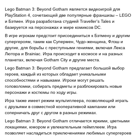
Lego Batman 3: Beyond Gotham является видеоигрой для
PlayStation 4, сочетающей две популярные франшизы – LEGO
и Бэтмен. Игра разработана студией Traveller's Tales и
базируется на персонажах и мире комиксов DC.
В игре игрокам предстоит присоединиться к Бэтмену и другим
супергероям, таким как Супермен, Чудо-женщина, Флэш и
другие, для борьбы с преступными гениями, включая Лекса
Лютора и Brainiac. Игра происходит в космосе и на разных
планетах, включая Gotham City и другие места.
Lego Batman 3: Beyond Gotham предлагает большой выбор
героев, каждый из которых обладает уникальными
способностями и навыками. Игроки могут решать
головоломки, собирать предметы и разблокировать новые
персонажи и костюмы по ходу игры.
Игра также имеет режим мультиплеера, позволяющий играть
с друзьями в совместной кооперативной кампании или
соперничать друг с другом в разных режимах.
Lego Batman 3: Beyond Gotham отличается яркими, цветными
локациями, юмором и увлекательным геймплеем. Игра
позволяет насладиться приключениями любимых супергероев