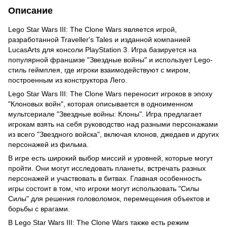
Описание
Lego Star Wars III: The Clone Wars является игрой,
разработанной Traveller's Tales и изданной компанией
LucasArts для консоли PlayStation 3. Игра базируется на
популярной франшизе "Звездные войны" и использует Lego-
стиль геймплея, где игроки взаимодействуют с миром,
построенным из конструктора Лего.
Lego Star Wars III: The Clone Wars переносит игроков в эпоху
"Клоновых войн", которая описывается в одноименном
мультсериале "Звездные войны: Клоны". Игра предлагает
игрокам взять на себя руководство над разными персонажами
из всего "Звездного войска", включая клонов, джедаев и других
персонажей из фильма.
В игре есть широкий выбор миссий и уровней, которые могут
пройти. Они могут исследовать планеты, встречать разных
персонажей и участвовать в битвах. Главная особенность
игры состоит в том, что игроки могут использовать "Силы
Силы" для решения головоломок, перемещения объектов и
борьбы с врагами.
В Lego Star Wars III: The Clone Wars также есть режим