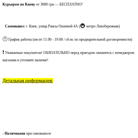
Курьером по Киеву
от 3000 грн — БЕСПЛАТНО!
🚇
Самовывоз:
г. Киев, улица Раисы Окипной 4А (
метро Левобережная)
🕛
График работы (пн-пт 11.00 - 19.00 / сб-вс по предварительной договоренности)
❗
Уважаемые покупатели! ОБЯЗАТЕЛЬНО перед приездом свяжитесь с менеджером
магазина и уточните наличие!
Детальная информация:
- Наличными
при самовывозе