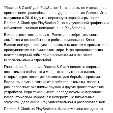
"Ratchet & Clank" для PlayStation 4 – это веселое и красочное
приключение, разработанное студией Insomniac Games. Игра
выпущена в 2016 году как перезапуск первой игры серии
Ratchet & Clank для PlayStation 2, но с улучшенной графикой и
геймплеем, выглядя невероятно на PlayStation 4.
В игре игроки контролируют Рэтчета – изобретательного
ломбакса и его необычного робота-компаньона, Кланк.
Вместе они путешествуют по разным планетам и сражаются с
преступниками в космическом мире. Игра предлагает экшн-
платформерный геймплей с элементами выживания,
головоломками и стрельбой.
Главной особенностью Ratchet & Clank является широкий
ассортимент забавных и мощных вооруженных систем,
которые игрок может использовать для борьбы с врагами.
Варианты оружия включают в себя гранатометы, лазеры,
разнообразные охотничьи оружия и другие фантастические
устройства. Игра также имеет непредсказуемые персонажи,
юмористический нарратив и невероятные визуальные
эффекты, делающие игру увлекательной и развлекательной.
Ratchet & Clank на PlayStation 4 была отмечена как одна из