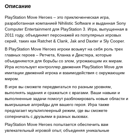
Описание
PlayStation Move Heroes – это приключенческая игра,
разработанная компанией Nihilistic Software и выданная Sony
Computer Entertainment для PlayStation 3. Игра, выпущенная в
2011 году, объединяет персонажей из популярных игровых
серий, таких как Ratchet & Clank, Jak and Daxter и Sly Cooper.
В PlayStation Move Heroes игроки возьмут на себя роль трех
главных героев – Ретчета, Кланка и Декстера, которые
объединяются для борьбы со злом, угрожающим их мирам.
Игра использует контроллер движения PlayStation Move для
имитации движений игрока и взаимодействия с окружающим
миром.
В игре вы сможете передвигаться по разным уровням,
выполнять задания и сражаться с врагами. Ваши навыки и
выполненные задачи помогут разблокировать новые области и
выигрышные апгрейды для вашего героя. Игра также
предлагает мультиплеерный режим, где вы сможете
соперничать с друзьями в разных вызовах.
PlayStation Move Heroes попытается обеспечить вам
увлекательный игровой опыт, объединяя уникальные