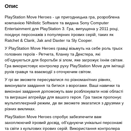
Опис
PlayStation Move Heroes - це пригодницька гра, розроблена
компанією Nihilistic Software та видана Sony Computer
Entertainment для PlayStation 3. Гра, випущена у 2011 році,
поєднує персонажів з популярних ігрових серій, таких як
Ratchet & Clank, Jak and Daxter та Sly Cooper.
У PlayStation Move Heroes гравці візьмуть на себе роль трьох
головних героїв - Ретчета, Кланку та Декстера, які
об'єднуються для боротьби зі злом, яке загрожує їхнім світам.
Гра використовує контролер руху PlayStation Move для імітації
рухів гравця та взаємодії з оточуючим світом.
У грі ви зможете пересуватися по різноманітних рівнях,
виконувати завдання та битися з ворогами. Ваші навички та
виконані завдання допоможуть вам розблокувати нові області
та виграшні апгрейди для вашого героя. Гра також пропонує
мультиплеєрний режим, де ви зможете змагатися з друзями у
різних викликах.
PlayStation Move Heroes спробує забезпечити вам
захоплюючий ігровий досвід, об'єднуючи унікальні персонажі
та світи з культових ігрових серій. Використання контролера