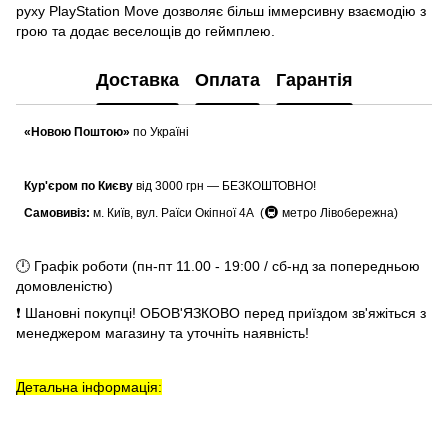
руху PlayStation Move дозволяє більш іммерсивну взаємодію з
грою та додає веселощів до геймплею.
Доставка
Оплата
Гарантія
«Новою Поштою»
по Україні
Кур'єром по Києву
від 3000 грн — БЕЗКОШТОВНО!
🚇
Самовивіз:
м. Київ, вул. Раїси Окіпної 4А (
метро Лівобережна)
🕛 Графік роботи (пн-пт 11.00 - 19:00 / сб-нд за попередньою
домовленістю)
❗ Шановні покупці! ОБОВ'ЯЗКОВО перед приїздом зв'яжіться з
менеджером магазину та уточніть наявність!
Детальна інформація: