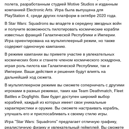
полета, разработанным студией Motive Studios и изданным
компанией Electronic Arts. Игра была выпущена для
PlayStation 4, среди других платформ в октябре 2020 года.
В Star Wars: Squadrons вы впадете в середину звездных войн
и получите возможность пилотировать космические корабли
известных фракций Галактической Республики и Империи.
Игра ориентирована на мультиплеерный режим, но также
содержит одиночную кампанию.
В режиме кампании вы примете участие в увлекательных
космических боях и станете членом космического эскадрона,
играя роль пилота как Галактической Республики, так и
Империи. Ваши действия и решения будут влиять на
дальнейший ход сюжета.
В мультиплеерном режиме вы сможете соперничать с другими
игроками в разных режимах, таких как Team Deathmatch, Fleet
Battles и Dogfights. Вам будет доступен широкий выбор
кораблей, каждый из которых имеет свои уникальные
характеристики и оружие. Вы сможете настраивать корабль,
улучшать его и приспосабливать к своему стилю игры.
Игра "Star Wars: Squadrons" предлагает отличную графику,
реалистичную физику и увлекательный геймплей. Вы сможете