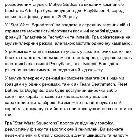
розробленим студією Motive Studios та виданим компанією
Electronic Arts. Гра була випущена для PlayStation 4, серед
інших платформ, у жовтні 2020 року.
У "Star Wars: Squadrons" ви впадете у середину зоряних війн і
отримаєте можливість пілотувати космічні кораблі відомих
фракцій Галактичної Республіки та Імперії. Гра орієнтована на
мультиплеєрний режим, але також містить одиночну кампанію.
У режимі кампанії ви візьмете участь у захоплюючих космічних
боях та станете членом космічного ескадрона, відіграючи роль
пілота як Галактичної Республіки, так і Імперії. Ваші дії та
рішення впливатимуть на подальший хід сюжету.
У мультиплеєрному режимі ви зможете змагатися з іншими
гравцями у різних режимах, таких як Team Deathmatch, Fleet
Battles та Dogfights. Вам буде доступний широкий вибір
космічних кораблів, кожен з яких має свої унікальні
характеристики та зброю. Ви зможете налаштовувати свій
корабель, покращувати його та пристосовувати до свого стилю
гри.
Гра "Star Wars: Squadrons" пропонує відмінну графіку,
реалістичну фізику та захоплюючий геймплей. Ви зможете
пережити епічні битви у космосі, відчути швидкість та напругу