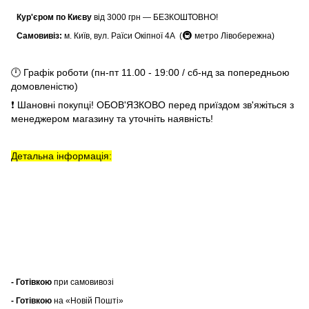
Кур'єром по Києву
від 3000 грн — БЕЗКОШТОВНО!
🚇
Самовивіз:
м. Київ, вул. Раїси Окіпної 4А (
метро Лівобережна)
🕛 Графік роботи (пн-пт 11.00 - 19:00 / сб-нд за попередньою
домовленістю)
❗ Шановні покупці! ОБОВ'ЯЗКОВО перед приїздом зв'яжіться з
менеджером магазину та уточніть наявність!
Детальна інформація:
- Готівкою
при самовивозі
- Готівкою
на «Новій Пошті»