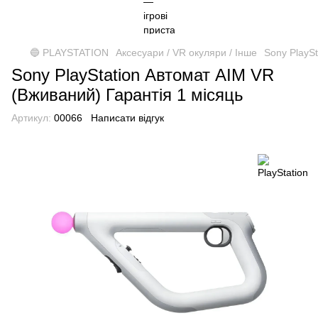
🔵 PLAYSTATION
Аксесуари / VR окуляри / Інше
Sony PlayS
Sony PlayStation Автомат AIM VR
(Вживаний) Гарантія 1 місяць
Артикул:
00066
Написати відгук