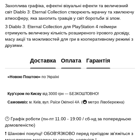
Захоплива графіка, ефектні візуальні ефекти та величезний
світ Diablo 3: Eternal Collection створюють мрачну та хвилюючу
атмосферу, яка захопить гравців у світ боротьби зі злом.
З Diablo 3: Eternal Collection для PlayStation 4 геймери
отримують величезну кількість розширеного ігрового досвіду,
масу акції та можливостей для гри в кооперативному режимі з
друзями.
Доставка
Оплата
Гарантія
«Новою Поштою»
по Україні
Кур'єром по Києву
від 3000 грн — БЕЗКОШТОВНО!
🚇
Самовивіз:
м. Київ, вул. Раїси Окіпної 4А (
метро Лівобережна)
🕛 Графік роботи (пн-пт 11.00 - 19:00 / сб-нд за попередньою
домовленістю)
❗ Шановні покупці! ОБОВ'ЯЗКОВО перед приїздом зв'яжіться з
менеджером магазину та уточніть наявність!