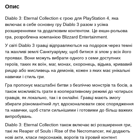
Опис
Diablo 3: Eternal Collection є грою для PlayStation 4, яка
включає в себе основну гру Diablo 3 разом з усіма
розширеннями та додатковим контентом. Це екшн-рольова
гра, розроблена компанією Blizzard Entertainment.
У світі Diablo 3 гравці відправляються на подорож через темні
та жахливі землі Санктуаріуму, щоб битися зі злом у всіх його
проявах. Вони можуть вибрати одного з семи доступних
героїв, таких як воїн, маг, монах, охоронець, відьма, кривавий
рицар або мисливець на демонів, кожен з яких має унікальні
навички і стиль гри.
Гра пропонує масштабні битви з безліччю монстрів та босів, а
також можливість грати в кооперативному режимі до чотирьох
гравців, як локально, так і в онлайні. Гравці мають змогу
збирати різноманітний лут, вдосконалювати своє спорядження
та навички, щоб стати сильнішими і готовими до більш важких
випробувань.
Diablo 3: Eternal Collection також включає всі розширення гри,
такі як Reaper of Souls і Rise of the Necromancer, які додають
нові акти, класи персонажів, ворогів та ігровий контент.