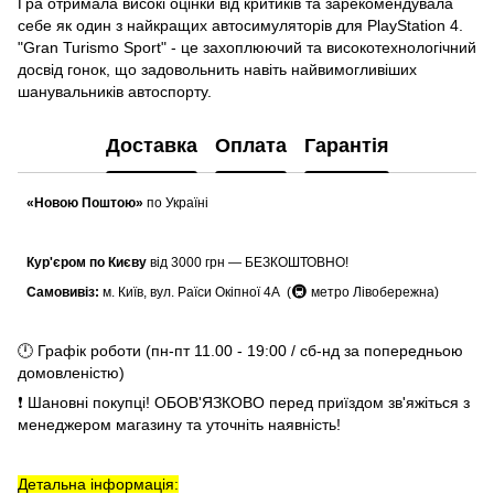
Гра отримала високі оцінки від критиків та зарекомендувала
себе як один з найкращих автосимуляторів для PlayStation 4.
"Gran Turismo Sport" - це захоплюючий та високотехнологічний
досвід гонок, що задовольнить навіть найвимогливіших
шанувальників автоспорту.
Доставка
Оплата
Гарантія
«Новою Поштою»
по Україні
Кур'єром по Києву
від 3000 грн — БЕЗКОШТОВНО!
🚇
Самовивіз:
м. Київ, вул. Раїси Окіпної 4А (
метро Лівобережна)
🕛 Графік роботи (пн-пт 11.00 - 19:00 / сб-нд за попередньою
домовленістю)
❗ Шановні покупці! ОБОВ'ЯЗКОВО перед приїздом зв'яжіться з
менеджером магазину та уточніть наявність!
Детальна інформація: