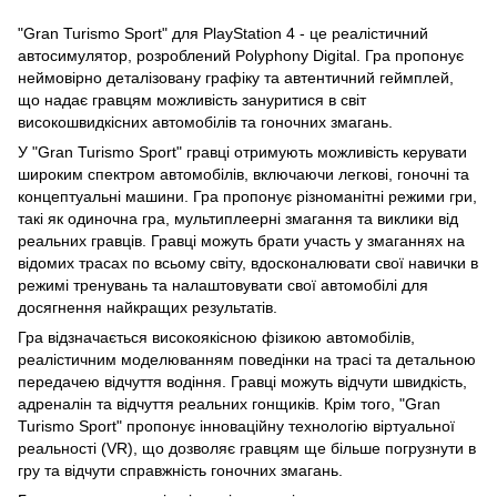
"Gran Turismo Sport" для PlayStation 4 - це реалістичний
автосимулятор, розроблений Polyphony Digital. Гра пропонує
неймовірно деталізовану графіку та автентичний геймплей,
що надає гравцям можливість зануритися в світ
високошвидкісних автомобілів та гоночних змагань.
У "Gran Turismo Sport" гравці отримують можливість керувати
широким спектром автомобілів, включаючи легкові, гоночні та
концептуальні машини. Гра пропонує різноманітні режими гри,
такі як одиночна гра, мультиплеерні змагання та виклики від
реальних гравців. Гравці можуть брати участь у змаганнях на
відомих трасах по всьому світу, вдосконалювати свої навички в
режимі тренувань та налаштовувати свої автомобілі для
досягнення найкращих результатів.
Гра відзначається високоякісною фізикою автомобілів,
реалістичним моделюванням поведінки на трасі та детальною
передачею відчуття водіння. Гравці можуть відчути швидкість,
адреналін та відчуття реальних гонщиків. Крім того, "Gran
Turismo Sport" пропонує інноваційну технологію віртуальної
реальності (VR), що дозволяє гравцям ще більше погрузнути в
гру та відчути справжність гоночних змагань.