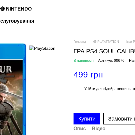
🔴 NINTENDO
обслуговування
Головна
🔵 PLAYSTATION
Ігри P
ГРА PS4 SOUL CALIBUR
В наявності
Артикул: 00676
Нап
499 грн
Увійти
для відображення нак
%
Купити
Замовити
Опис
Відео