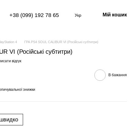
+38 (099) 192 78 65
Мій кошик
Укр
layStation 4
ГРА PS4 SOUL CALIBUR VI (Російські субтитри)
 VI (Російські субтитри)
исати відгук
В бажання
опичувальної знижки
 швидко