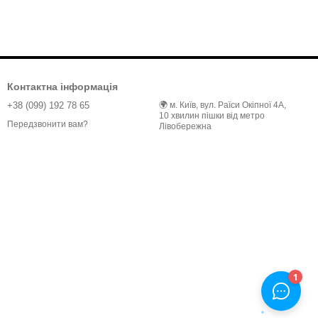
Контактна інформація
+38 (099) 192 78 65
🌍 м. Київ, вул. Раїси Окіпної 4А,
10 хвилин пішки від метро
Передзвонити вам?
Лівобережна