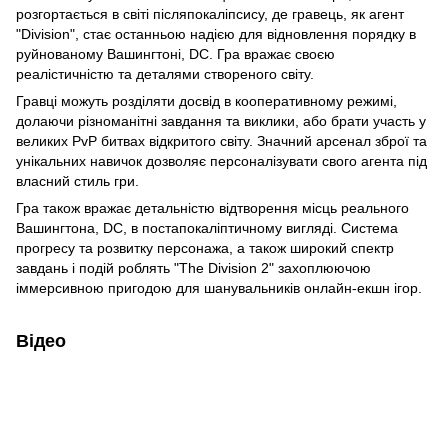
розгортається в світі післяпо­каліпсису, де гравець, як агент
"Division", стає останньою надією для відновлення порядку в
руйнованому Вашингтоні, DC. Гра вражає своєю
реалістичністю та деталями створеного світу.
Гравці можуть розділяти досвід в кооперативному режимі,
долаючи різноманітні завдання та виклики, або брати участь у
великих PvP битвах відкритого світу. Значний арсенал зброї та
унікальних навичок дозволяє персоналізувати свого агента під
власний стиль гри.
Гра також вражає детальністю відтворення місць реального
Вашингтона, DC, в постапокаліптичному вигляді. Система
прогресу та розвитку персонажа, а також широкий спектр
завдань і подій роблять "The Division 2" захоплюючою
іммерсивною пригодою для шанувальників онлайн-екшн ігор.
Відео