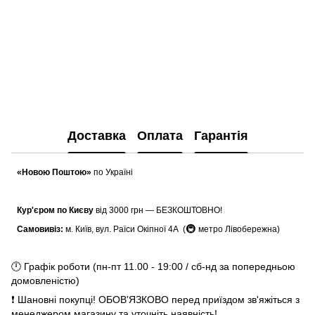
Доставка
Оплата
Гарантія
«Новою Поштою»
по Україні
Кур'єром по Києву
від 3000 грн — БЕЗКОШТОВНО!
🚇
Самовивіз:
м. Київ, вул. Раїси Окіпної 4А (
метро Лівобережна)
🕛 Графік роботи (пн-пт 11.00 - 19:00 / сб-нд за попередньою
домовленістю)
❗ Шановні покупці! ОБОВ'ЯЗКОВО перед приїздом зв'яжіться з
менеджером магазину та уточніть наявність!