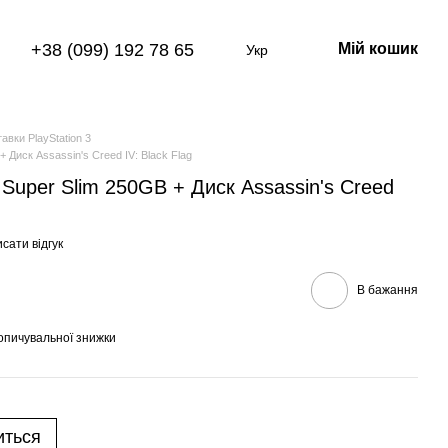
+38 (099) 192 78 65
Мій кошик
Укр
авки PlayStation 3
 Диск Assassin's Creed IV: Black Flag
 Super Slim 250GB + Диск Assassin's Creed
сати відгук
В бажання
опичувальної знижки
иться