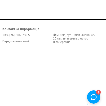
Контактна інформація
+38 (099) 192 78 65
🌍 м. Київ, вул. Раїси Окіпної 4А,
10 хвилин пішки від метро
Передзвонити вам?
Лівобережна