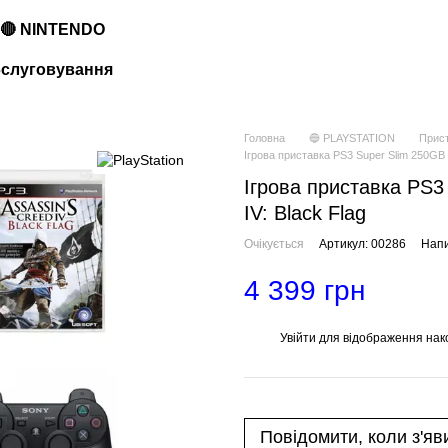
🔴 NINTENDO
обслуговування
Головна
🔵 PLAYSTATION
Прист
Ігрова приставка PS3 Super Slim 250GB +
Ігрова приставка PS3
IV: Black Flag
Очікується
Артикул: 00286
Напи
4 399 грн
Увійти
для відображення нак
%
Повідомити, коли з'яв