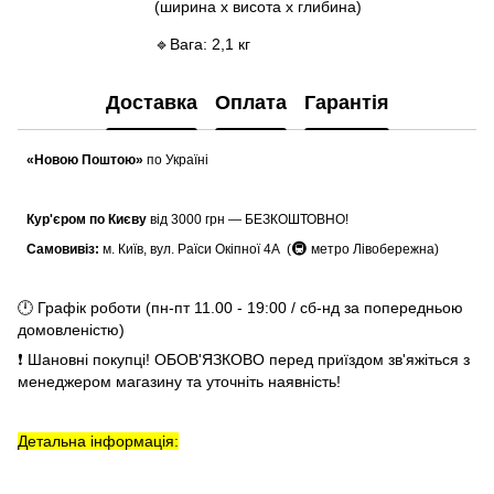
(ширина x висота x глибина)
🔹Вага: 2,1 кг
Доставка
Оплата
Гарантія
«Новою Поштою»
по Україні
Кур'єром по Києву
від 3000 грн — БЕЗКОШТОВНО!
🚇
Самовивіз:
м. Київ, вул. Раїси Окіпної 4А (
метро Лівобережна)
🕛 Графік роботи (пн-пт 11.00 - 19:00 / сб-нд за попередньою
домовленістю)
❗ Шановні покупці! ОБОВ'ЯЗКОВО перед приїздом зв'яжіться з
менеджером магазину та уточніть наявність!
Детальна інформація: