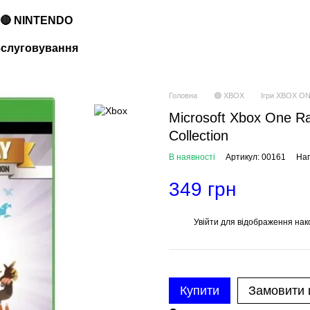
🔴 NINTENDO
обслуговування
Головна
🟢 XBOX
Ігри XBOX O
Microsoft Xbox One Ra
Collection
В наявності
Артикул: 00161
Нап
349 грн
Увійти
для відображення нак
%
Купити
Замовити