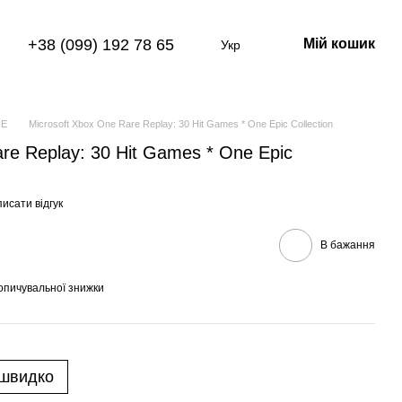
+38 (099) 192 78 65
Мій кошик
Укр
NE
Microsoft Xbox One Rare Replay: 30 Hit Games * One Epic Collection
re Replay: 30 Hit Games * One Epic
исати відгук
В бажання
опичувальної знижки
 швидко