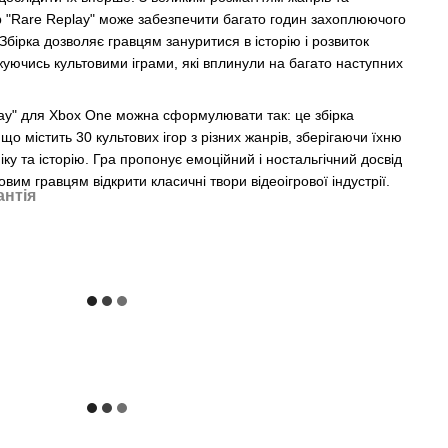
р "Rare Replay" може забезпечити багато годин захоплюючого
Збірка дозволяє гравцям зануритися в історію і розвиток
джуючись культовими іграми, які вплинули на багато наступних
lay" для Xbox One можна сформулювати так: це збірка
 що містить 30 культових ігор з різних жанрів, зберігаючи їхню
ку та історію. Гра пропонує емоційний і ностальгічний досвід
овим гравцям відкрити класичні твори відеоігрової індустрії.
антія