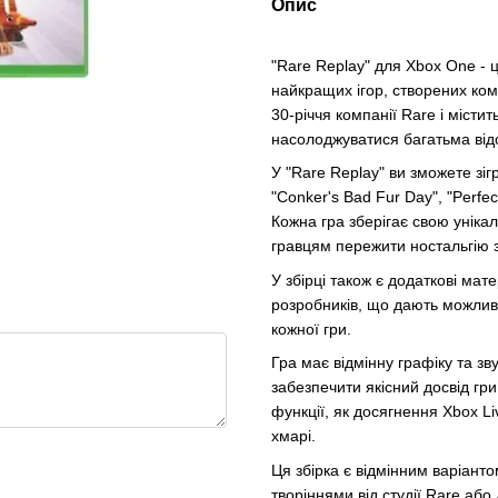
Опис
"Rare Replay" для Xbox One - ц
найкращих ігор, створених ком
30-річчя компанії Rare і місти
насолоджуватися багатьма від
У "Rare Replay" ви зможете зігра
"Conker's Bad Fur Day", "Perfect
Кожна гра зберігає свою уніка
гравцям пережити ностальгію з
У збірці також є додаткові мат
розробників, що дають можливі
кожної гри.
Гра має відмінну графіку та зв
забезпечити якісний досвід гри
функції, як досягнення Xbox Li
хмарі.
Ця збірка є відмінним варіант
творіннями від студії Rare або