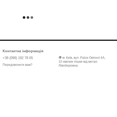
Контактна інформація
+38 (099) 192 78 65
🌍 м. Київ, вул. Раїси Окіпної 4А,
10 хвилин пішки від метро
Передзвонити вам?
Лівобережна