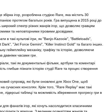
е збірка ігор, розроблена студією Rare, яка містить 30
панією протягом багатьох років. Гра випущена в 2015 році до
ть широкий спектр різних жанрів ігор, що дозволяє гравцям
омими та неповторними ігровими досвідами.
ти в такі культові ігри, як "Banjo-Kazooie", "Battletoads",
 Dark", "Jet Force Gemini", "Killer Instinct Gold" та багато інших.
льну геймплейну механіку, графіку та історію, дозволяючи
а давніми часами гри.
еріали, такі як документальні фільми, артбуки та коментарі
сть глибше пізнати історію студії Rare та процес створення
уковий супровід, які були оновлені для Xbox One, щоб
 на сучасних консолях. Крім того, "Rare Replay" має такі
ve, лідерські таблиці та можливість збереження прогресу гри в
ом для фанатів ігор, які хочуть насолодитися класичними
 дослідити їх вперше. З великим розмаїттям жанрів та