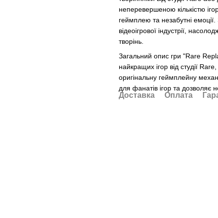
неперевершеною кількістю іго
геймплею та незабутні емоції. 
відеоігрової індустрії, насоло
творінь.
Загальний опис гри "Rare Rep
найкращих ігор від студії Rare,
оригінальну геймплейну механі
для фанатів ігор та дозволяє н
Доставка
Оплата
Гар